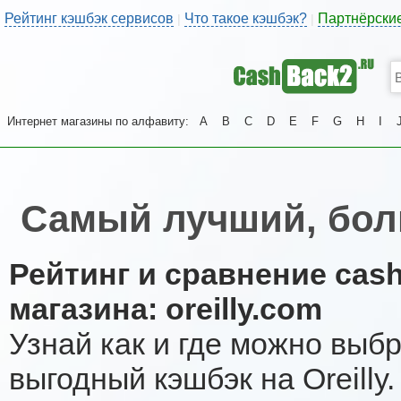
Рейтинг кэшбэк сервисов
Что такое кэшбэк?
Партнёрски
|
|
Интернет магазины по алфавиту:
A
B
C
D
E
F
G
H
I
Самый лучший, боль
Рейтинг и сравнение cas
магазина: oreilly.com
Узнай как и где можно выб
выгодный кэшбэк на Oreill