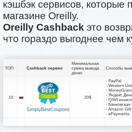
кэшбэк сервисов, которые 
магазине Oreilly.
Oreilly Cashback
это возвр
что гораздо выгоднее чем к
Минимальная
ТОП
Cashback сервис
сумма вывода
Способы выв
денег
- PayPal
- Western Un
- MoneyGram
- Яндекс.Ден
10
20$
- QIWI кошел
- Банковская
- Amazon Gift
SimplyBestCoupons
- ePayments