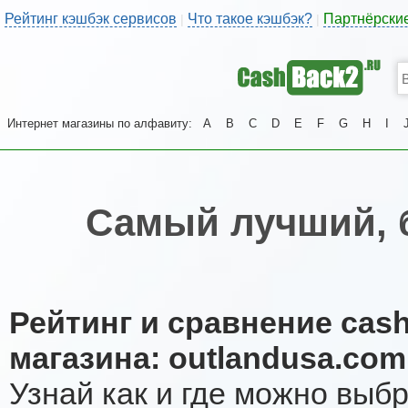
Рейтинг кэшбэк сервисов
Что такое кэшбэк?
Партнёрски
|
|
Интернет магазины по алфавиту:
A
B
C
D
E
F
G
H
I
Самый лучший, 
Рейтинг и сравнение cas
магазина: outlandusa.com
Узнай как и где можно выб