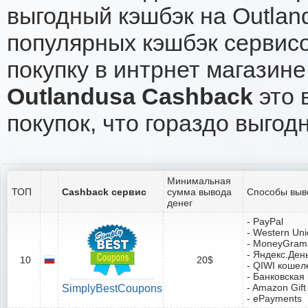
выгодный кэшбэк на Outlan
популярных кэшбэк сервисо
покупку в интрнет магазине
Outlandusa Cashback
это 
покупок, что гораздо выгод
Минимальная
ТОП
Cashback сервис
сумма вывода
Способы выв
денег
- PayPal
- Western Un
- MoneyGram
- Яндекс.Ден
10
20$
- QIWI кошел
- Банковская
- Amazon Gift
SimplyBestCoupons
- ePayments