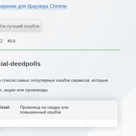
ирение для браузера Chrome
Z
#0-9
al-deedpolls
ен список самых популярных кэшбэк сервисов, которые
ки, акции или промокоды.
cial-
Промокод на скидку или
повышенный кэшбэк