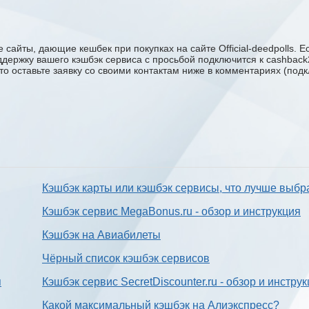
 сайты, дающие кешбек при покупках на сайте Official-deedpolls. 
. поддержку вашего кэшбэк сервиса с проcьбой подключится к cashba
сто оставьте заявку со своими контактам ниже в комментариях (под
Кэшбэк карты или кэшбэк сервисы, что лучше выбр
Кэшбэк сервис MegaBonus.ru - обзор и инструкция
Кэшбэк на Авиабилеты
Чёрный список кэшбэк сервисов
я
Кэшбэк сервис SecretDiscounter.ru - обзор и инстру
Какой максимальный кэшбэк на Алиэкспресс?