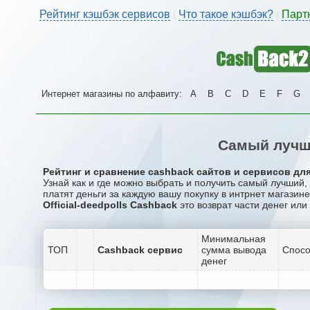
Рейтинг кэшбэк сервисов
Что такое кэшбэк?
Парт
|
|
Интернет магазины по алфавиту:
A
B
C
D
E
F
G
Самый лучши
Рейтинг и сравнение cashback сайтов и сервисов для и
Узнай как и где можно выбрать и получить самый лучший,
платят деньги за каждую вашу покупку в интрнет магазине O
Official-deedpolls Cashback
это возврат части денег или
Минимальная
ТОП
Cashback сервис
сумма вывода
Спосо
денег