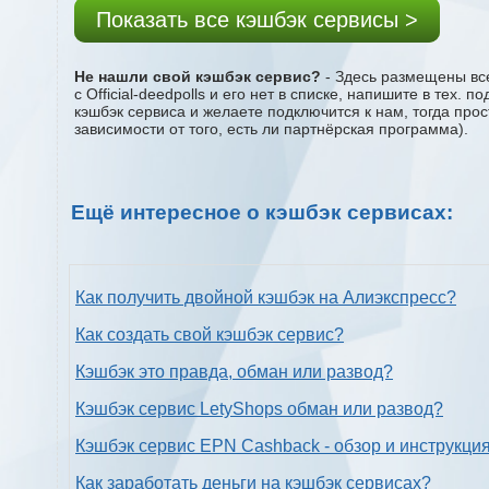
Показать все кэшбэк сервисы >
Не нашли свой кэшбэк сервис?
- Здесь размещены все
с Official-deedpolls и его нет в списке, напишите в тех
кэшбэк сервиса и желаете подключится к нам, тогда про
зависимости от того, есть ли партнёрская программа).
Ещё интересное о кэшбэк сервисах:
Как получить двойной кэшбэк на Алиэкспресс?
Как создать свой кэшбэк сервис?
Кэшбэк это правда, обман или развод?
Кэшбэк сервис LetyShops обман или развод?
Кэшбэк сервис EPN Cashback - обзор и инструкци
Как заработать деньги на кэшбэк сервисах?