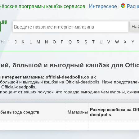
нёрские программы кэшбэк сервисов
Интересное
Расш
|
|
H
I
J
K
L
M
N
O
P
Q
R
S
T
U
V
W
X
Y
й, большой и выгодный кэшбэк для Offici
нтернет магазина: official-deedpolls.co.uk
 большой и выгодный кэшбэк на Official-deedpolls. Ниже представл
fficial-deedpolls.
 процент от ваших покупок, что гораздо выгоднее чем купоны, скид
Размер кэшбэка на Offi
бы вывода средств
Магазины
deedpolls