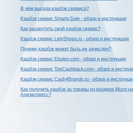
В чём выгода кэшбэк сервиса?
Кэшбэк сервис Smarty.Sale - обзор и инструкция
Как раскрутить свой кэшбэк сервис?
Кэшбэк сервис LetyShops.ru - обзор и инструкция
Почему кэшбэк может быть не зачислен?
Кэшбэк сервис Ebates.com - обзор и инструкция
Кэшбэк сервис TopCashback.com - обзор и инструк
Кэшбэк сервис Cash4Brands.ru - обзор и инструкц
Как получить кэшбэк за товары из раздела Молл н
Алиэкспресс?