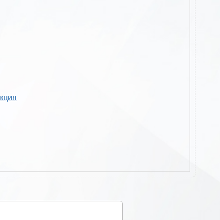
укция