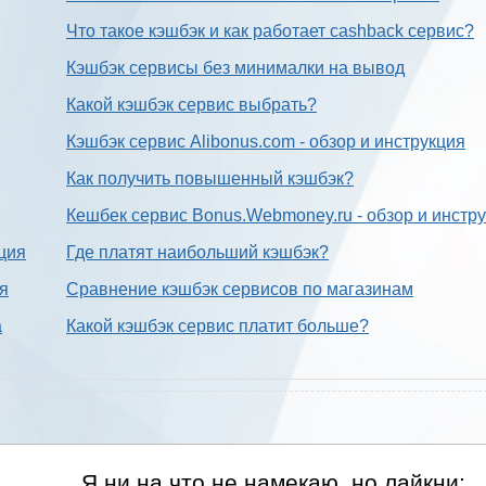
Что такое кэшбэк и как работает cashback сервис?
Кэшбэк сервисы без минималки на вывод
Какой кэшбэк сервис выбрать?
Кэшбэк сервис Alibonus.com - обзор и инструкция
Как получить повышенный кэшбэк?
Кешбек сервис Bonus.Webmoney.ru - обзор и инстр
ция
Где платят наибольший кэшбэк?
ия
Сравнение кэшбэк сервисов по магазинам
а
Какой кэшбэк сервис платит больше?
Я ни на что не намекаю, но лайкни: