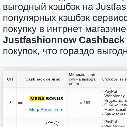
выгодный кэшбэк на Justfa
популярных кэшбэк сервисо
покупку в интрнет магазине
Justfashionnow Cashback
покупок, что гораздо выгод
Минимальная
ТОП
Cashback сервис
сумма вывода
Способы выв
денег
- PayPal
- WebMoney
- Яндекс.Ден
3
от 15$
- QIWI кошел
- Мобильный
MegaBonus.com
- Банковская
- PayPal
- WebMoney