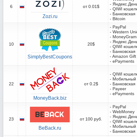
- Яндекс.Ден
6
от 0.01$
- QIWI кошел
- Банковская
Zozi.ru
- Bitcoin
- PayPal
- Western Un
- MoneyGram
- Яндекс.Ден
10
20$
- QIWI кошел
- Банковская
- Amazon Gift
SimplyBestCoupons
- ePayments
- QIWI кошел
- Мобильный
22
от 0.2$
- Банковская
- Payeer
- ePayments
MoneyBack.biz
- PayPal
- WebMoney
- Яндекс.Ден
23
от 100 руб.
- QIWI кошел
- Мобильный
BeBack.ru
- Банковская