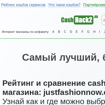
Рейтинг кэшбэк сервисов
Что такое кэшбэк?
Партнёрски
|
|
Интернет магазины по алфавиту:
A
B
C
D
E
F
G
H
I
Самый лучший, 
Рейтинг и сравнение cas
магазина: justfashionnow
Узнай как и где можно выб