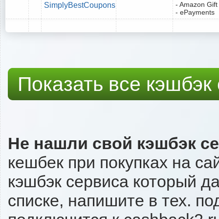
- Amazon Gift
SimplyBestCoupons
- ePayments
Показать все кэшбэк
Не нашли свой кэшбэк с
кешбек при покупках на са
кэшбэк сервиса который даё
списке, напишите в тех. п