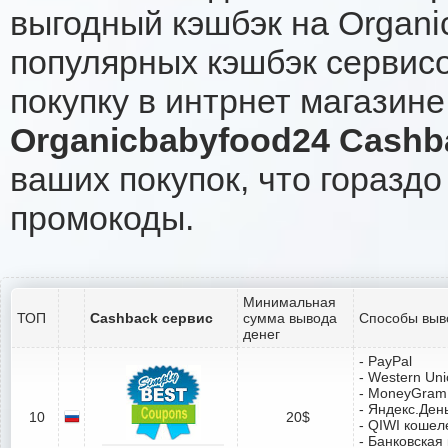
выгодный кэшбэк на Organi
популярных кэшбэк сервисо
покупку в интрнет магазине
Organicbabyfood24 Cashb
ваших покупок, что гораздо
промокоды.
Минимальная
ТОП
Cashback сервис
сумма вывода
Способы выв
денег
- PayPal
- Western Un
- MoneyGram
- Яндекс.Ден
10
20$
- QIWI кошел
- Банковская