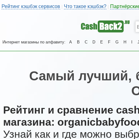
Рейтинг кэшбэк сервисов
Что такое кэшбэк?
Партнёрски
|
|
Интернет магазины по алфавиту:
A
B
C
D
E
F
G
H
I
Самый лучший, 
O
Рейтинг и сравнение cas
магазина: organicbabyfoo
Узнай как и где можно выб