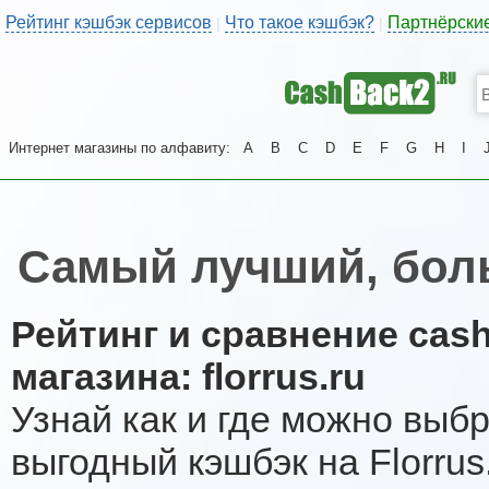
Рейтинг кэшбэк сервисов
Что такое кэшбэк?
Партнёрски
|
|
Интернет магазины по алфавиту:
A
B
C
D
E
F
G
H
I
Самый лучший, боль
Рейтинг и сравнение cas
магазина: florrus.ru
Узнай как и где можно выб
выгодный кэшбэк на Florru