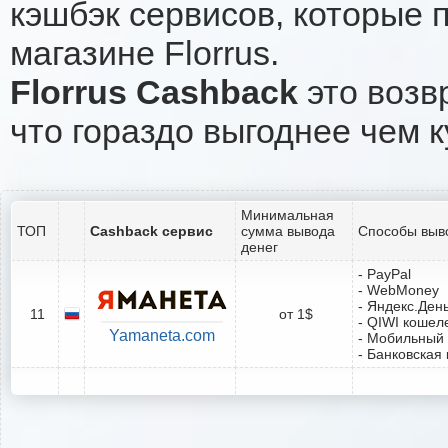
кэшбэк сервисов, которые 
магазине Florrus.
Florrus Cashback
это возв
что гораздо выгоднее чем к
Минимальная
ТОП
Cashback сервис
сумма вывода
Способы выв
денег
- PayPal
- WebMoney
- Яндекс.Ден
11
от 1$
- QIWI кошел
Yamaneta.com
- Мобильный
- Банковская 