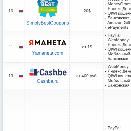
- MoneyGram
- Яндекс.Ден
10
20$
- QIWI кошел
- Банковская
- Amazon Gift
SimplyBestCoupons
- ePayments
- PayPal
- WebMoney
- Яндекс.Ден
11
от 1$
- QIWI кошел
Yamaneta.com
- Мобильный
- Банковская
- WebMoney
- Яндекс.Ден
13
от 400 руб.
- QIWI кошел
- Мобильный
Cashbe.ru
- Банковская
- PayPal