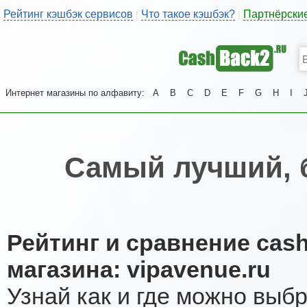
Рейтинг кэшбэк сервисов
Что такое кэшбэк?
Партнёрски
|
|
Интернет магазины по алфавиту:
A
B
C
D
E
F
G
H
I
Самый лучший, 
Рейтинг и сравнение cas
магазина: vipavenue.ru
Узнай как и где можно выб