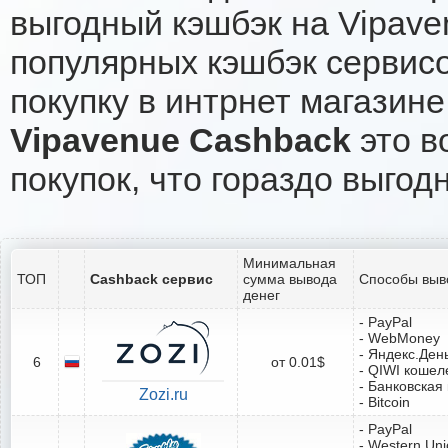
выгодный кэшбэк на Vipave
популярных кэшбэк сервисо
покупку в интрнет магазине
Vipavenue Cashback
это в
покупок, что гораздо выгод
Минимальная
ТОП
Cashback сервис
сумма вывода
Способы выв
денег
- PayPal
- WebMoney
- Яндекс.Ден
6
от 0.01$
- QIWI кошел
- Банковская
Zozi.ru
- Bitcoin
- PayPal
- Western Un