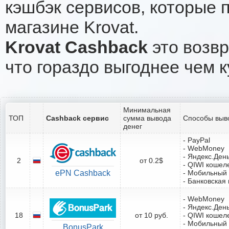
кэшбэк сервисов, которые 
магазине Krovat.
Krovat Cashback
это возвр
что гораздо выгоднее чем к
Минимальная
ТОП
Cashback сервис
сумма вывода
Способы выв
денег
- PayPal
- WebMoney
- Яндекс.Ден
2
от 0.2$
- QIWI кошел
ePN Cashback
- Мобильный
- Банковская 
- WebMoney
- Яндекс.Ден
18
от 10 руб.
- QIWI кошел
- Мобильный
BonusPark