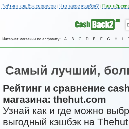
Рейтинг кэшбэк сервисов
Что такое кэшбэк?
Партнёрски
|
|
Интернет магазины по алфавиту:
A
B
C
D
E
F
G
H
I
Самый лучший, бол
Рейтинг и сравнение cas
магазина: thehut.com
Узнай как и где можно выб
выгодный кэшбэк на Thehut