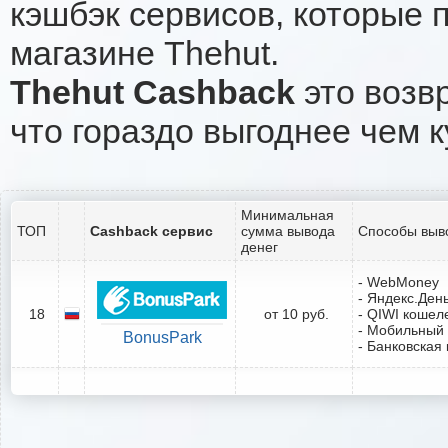
кэшбэк сервисов, которые 
магазине Thehut.
Thehut Cashback
это возвр
что гораздо выгоднее чем к
Минимальная
ТОП
Cashback сервис
сумма вывода
Способы выв
денег
- WebMoney
- Яндекс.Ден
18
от 10 руб.
- QIWI кошел
- Мобильный
BonusPark
- Банковская 