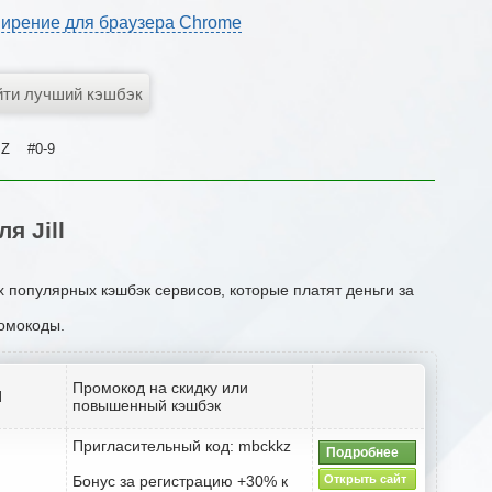
ирение для браузера Chrome
Z
#0-9
я Jill
х популярных кэшбэк сервисов, которые платят деньги за
ромокоды.
Промокод на скидку или
l
повышенный кэшбэк
Пригласительный код: mbckkz
Подробнее
Бонус за регистрацию +30% к
Открыть сайт