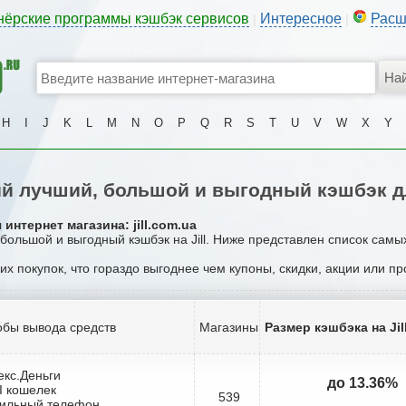
нёрские программы кэшбэк сервисов
Интересное
Расш
|
|
H
I
J
K
L
M
N
O
P
Q
R
S
T
U
V
W
X
Y
 лучший, большой и выгодный кэшбэк дл
интернет магазина: jill.com.ua
 большой и выгодный кэшбэк на Jill. Ниже представлен список самы
их покупок, что гораздо выгоднее чем купоны, скидки, акции или п
бы вывода средств
Магазины
Размер кэшбэка на Jil
екс.Деньги
до 13.36%
I кошелек
539
бильный телефон