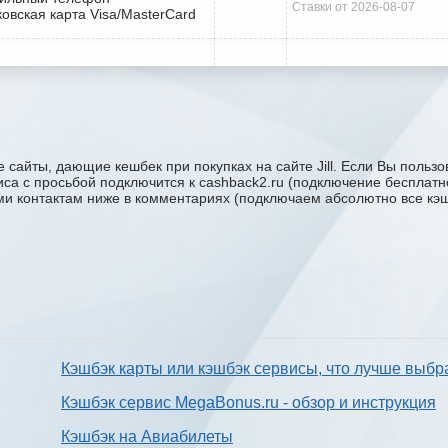
Ставки от 2026-08-07
ковская карта Visa/MasterCard
сайты, дающие кешбек при покупках на сайте Jill. Если Вы пользова
виса с проcьбой подключится к cashback2.ru (подключение бесплатн
ими контактам ниже в комментариях (подключаем абсолютно все кэшб
Кэшбэк карты или кэшбэк сервисы, что лучше выбр
Кэшбэк сервис MegaBonus.ru - обзор и инструкция
Кэшбэк на Авиабилеты