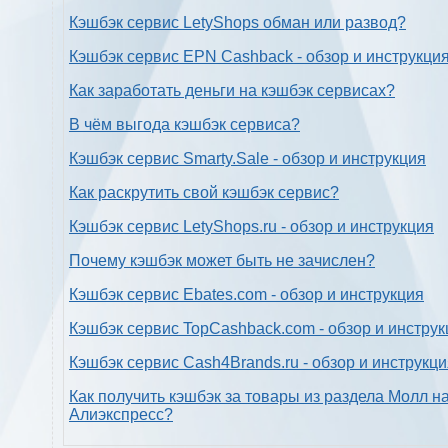
Кэшбэк сервис LetyShops обман или развод?
Кэшбэк сервис EPN Cashback - обзор и инструкци
Как заработать деньги на кэшбэк сервисах?
В чём выгода кэшбэк сервиса?
Кэшбэк сервис Smarty.Sale - обзор и инструкция
Как раскрутить свой кэшбэк сервис?
Кэшбэк сервис LetyShops.ru - обзор и инструкция
Почему кэшбэк может быть не зачислен?
Кэшбэк сервис Ebates.com - обзор и инструкция
Кэшбэк сервис TopCashback.com - обзор и инструк
Кэшбэк сервис Cash4Brands.ru - обзор и инструкц
Как получить кэшбэк за товары из раздела Молл н
Алиэкспресс?