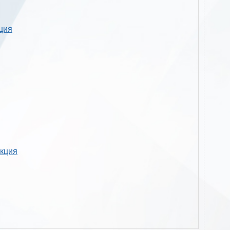
кция
укция