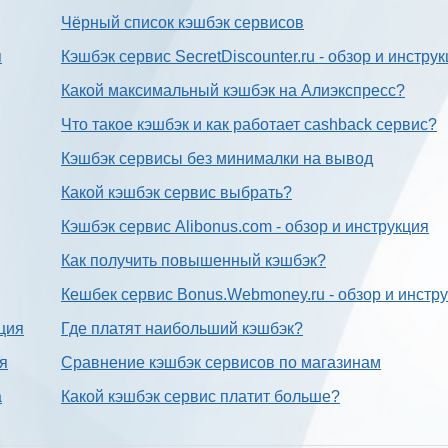
Чёрный список кэшбэк сервисов
я
Кэшбэк сервис SecretDiscounter.ru - обзор и инстру
Какой максимальный кэшбэк на Алиэкспресс?
Что такое кэшбэк и как работает cashback сервис?
Кэшбэк сервисы без минималки на вывод
Какой кэшбэк сервис выбрать?
Кэшбэк сервис Alibonus.com - обзор и инструкция
Как получить повышенный кэшбэк?
Кешбек сервис Bonus.Webmoney.ru - обзор и инстр
ция
Где платят наибольший кэшбэк?
ия
Сравнение кэшбэк сервисов по магазинам
а
Какой кэшбэк сервис платит больше?