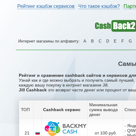
Рейтинг кэшбэк сервисов
Что такое кэшбэк?
Парт
|
|
Интернет магазины по алфавиту:
A
B
C
D
E
F
G
Самый
Рейтинг и сравнение cashback сайтов и сервисов для 
Узнай как и где можно выбрать и получить самый лучший,
каждую вашу покупку в интрнет магазине Jill.
Jill Cashback
это возврат части денег или процент от ваш
Минимальная
ТОП
Cashback сервис
сумма вывода
Спосо
денег
- Янд
- QIW
21
от 100 руб.
- Мо