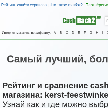
Рейтинг кэшбэк сервисов
Что такое кэшбэк?
Партнёрски
|
|
Интернет магазины по алфавиту:
A
B
C
D
E
F
G
H
I
Самый лучший, бол
Рейтинг и сравнение cas
магазина: kerst-feestwinke
Узнай как и где можно выб