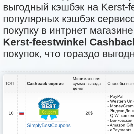
выгодный кэшбэк на Kerst-f
популярных кэшбэк сервисо
покупку в интрнет магазине 
Kerst-feestwinkel Cashbac
покупок, что гораздо выгод
Минимальная
ТОП
Cashback сервис
сумма вывода
Способы выв
денег
- PayPal
- Western Un
- MoneyGram
- Яндекс.Ден
10
20$
- QIWI кошел
- Банковская
- Amazon Gift
SimplyBestCoupons
- ePayments