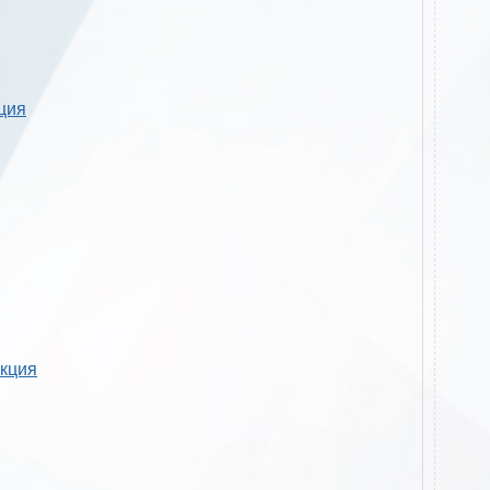
кция
укция