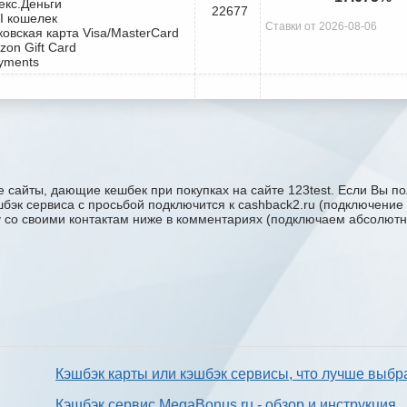
екс.Деньги
22677
I кошелек
Ставки от 2026-08-06
ковская карта Visa/MasterCard
zon Gift Card
yments
 сайты, дающие кешбек при покупках на сайте 123test. Если Вы пол
эшбэк сервиса с проcьбой подключится к cashback2.ru (подключение
ку со своими контактам ниже в комментариях (подключаем абсолютн
Кэшбэк карты или кэшбэк сервисы, что лучше выбр
Кэшбэк сервис MegaBonus.ru - обзор и инструкция