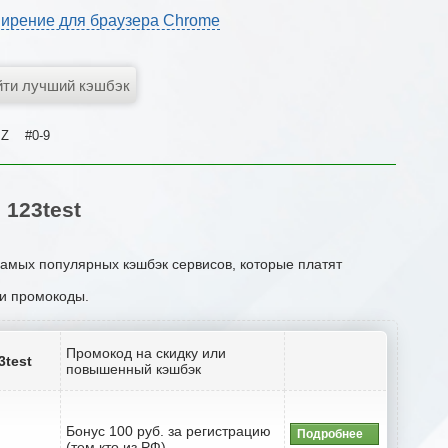
ирение для браузера Chrome
Z
#0-9
123test
самых популярных кэшбэк сервисов, которые платят
ли промокоды.
Промокод на скидку или
3test
повышенный кэшбэк
Бонус 100 руб. за регистрацию
Подробнее
(тем кто из РФ)