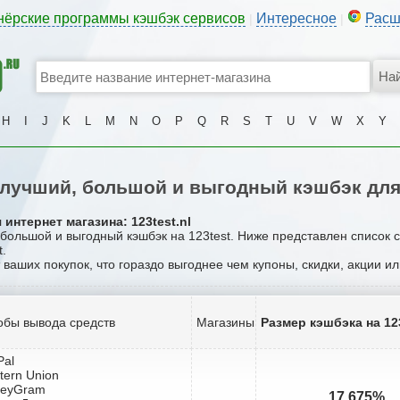
нёрские программы кэшбэк сервисов
Интересное
Расш
|
|
H
I
J
K
L
M
N
O
P
Q
R
S
T
U
V
W
X
Y
лучший, большой и выгодный кэшбэк для 
интернет магазина: 123test.nl
 большой и выгодный кэшбэк на 123test. Ниже представлен список 
t.
т ваших покупок, что гораздо выгоднее чем купоны, скидки, акции и
обы вывода средств
Магазины
Размер кэшбэка на 12
Pal
tern Union
neyGram
17.675%