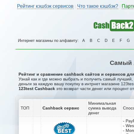
Рейтинг кэшбэк сервисов
Что такое кэшбэк?
Парт
|
|
Интернет магазины по алфавиту:
A
B
C
D
E
F
G
Самый 
Рейтинг и сравнение cashback сайтов и сервисов для 
Узнай как и где можно выбрать и получить самый лучший,
деньги за каждую вашу покупку в интрнет магазине 123tes
123test Cashback
это возврат части денег или процент о
Минимальная
ТОП
Cashback сервис
сумма вывода
Спос
денег
- Pay
- Wes
- Mo