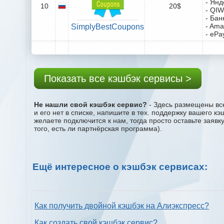
- Янд
10
20$
- QIW
- Бан
- Ama
SimplyBestCoupons
- ePa
Показать все кэшбэк сервисы >
Не нашли свой кэшбэк сервис?
- Здесь размещены все
и его нет в списке, напишите в тех. поддержку вашего к
желаете подключится к нам, тогда просто оставьте заяв
того, есть ли партнёрская программа).
Ещё интересное о кэшбэк сервисах:
Как получить двойной кэшбэк на Алиэкспресс?
Как создать свой кэшбэк сервис?