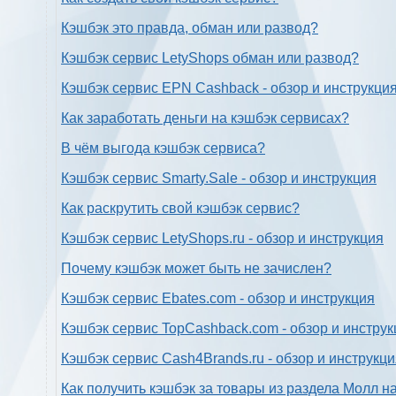
Кэшбэк это правда, обман или развод?
Кэшбэк сервис LetyShops обман или развод?
Кэшбэк сервис EPN Cashback - обзор и инструкци
Как заработать деньги на кэшбэк сервисах?
В чём выгода кэшбэк сервиса?
Кэшбэк сервис Smarty.Sale - обзор и инструкция
Как раскрутить свой кэшбэк сервис?
Кэшбэк сервис LetyShops.ru - обзор и инструкция
Почему кэшбэк может быть не зачислен?
Кэшбэк сервис Ebates.com - обзор и инструкция
Кэшбэк сервис TopCashback.com - обзор и инструк
Кэшбэк сервис Cash4Brands.ru - обзор и инструкц
Как получить кэшбэк за товары из раздела Молл н