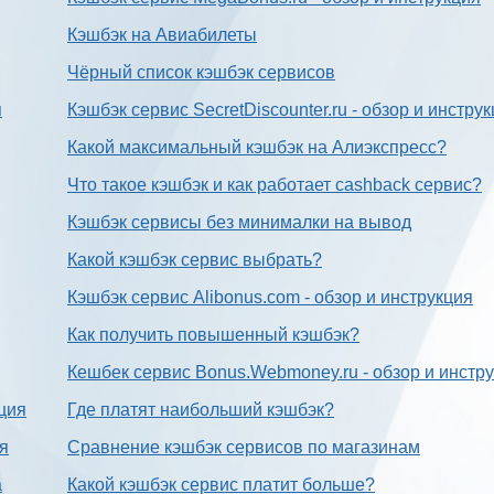
Кэшбэк на Авиабилеты
Чёрный список кэшбэк сервисов
я
Кэшбэк сервис SecretDiscounter.ru - обзор и инстру
Какой максимальный кэшбэк на Алиэкспресс?
Что такое кэшбэк и как работает cashback сервис?
Кэшбэк сервисы без минималки на вывод
Какой кэшбэк сервис выбрать?
Кэшбэк сервис Alibonus.com - обзор и инструкция
Как получить повышенный кэшбэк?
Кешбек сервис Bonus.Webmoney.ru - обзор и инстр
ция
Где платят наибольший кэшбэк?
ия
Сравнение кэшбэк сервисов по магазинам
а
Какой кэшбэк сервис платит больше?