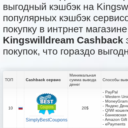
выгодный кэшбэк на Kingsw
популярных кэшбэк сервисо
покупку в интрнет магазине
Kingswilldream Cashback
э
покупок, что гораздо выгод
Минимальная
ТОП
Cashback сервис
сумма вывода
Способы выв
денег
- PayPal
- Western Un
- MoneyGram
- Яндекс.Ден
10
20$
- QIWI кошел
- Банковская
- Amazon Gift
SimplyBestCoupons
- ePayments