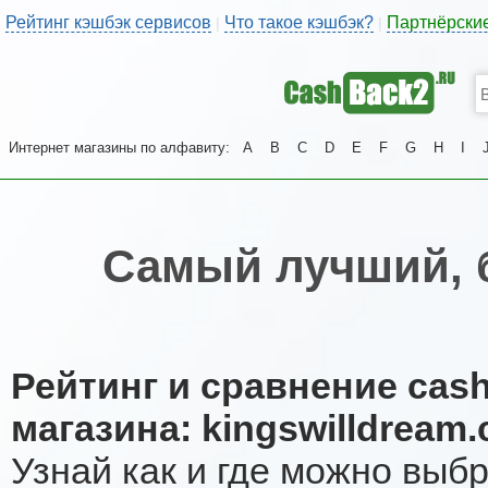
Рейтинг кэшбэк сервисов
Что такое кэшбэк?
Партнёрски
|
|
Интернет магазины по алфавиту:
A
B
C
D
E
F
G
H
I
Самый лучший, 
Рейтинг и сравнение cas
магазина: kingswilldream
Узнай как и где можно выб