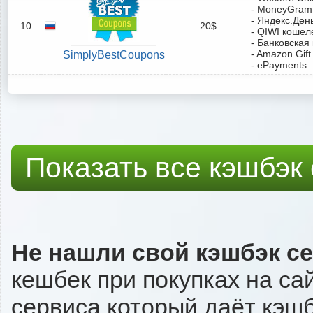
- MoneyGram
- Яндекс.Ден
10
20$
- QIWI кошел
- Банковская
- Amazon Gift
SimplyBestCoupons
- ePayments
Показать все кэшбэк
Не нашли свой кэшбэк с
кешбек при покупках на са
сервиса который даёт кэшбэ