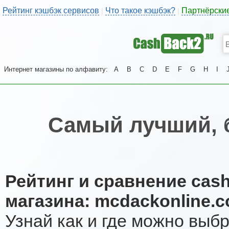
Рейтинг кэшбэк сервисов
Что такое кэшбэк?
Партнёрски
|
|
Интернет магазины по алфавиту:
A
B
C
D
E
F
G
H
I
Самый лучший, 
Рейтинг и сравнение cas
магазина: mcdackonline.
Узнай как и где можно выб