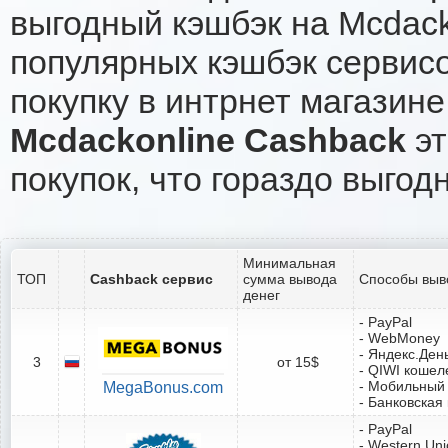
выгодный кэшбэк на Mcdack
популярных кэшбэк сервисо
покупку в интрнет магазине
Mcdackonline Cashback
эт
покупок, что гораздо выгод
Минимальная
ТОП
Cashback сервис
сумма вывода
Способы выв
денег
- PayPal
- WebMoney
- Яндекс.Ден
3
от 15$
- QIWI кошел
- Мобильный
MegaBonus.com
- Банковская
- PayPal
- Western Un