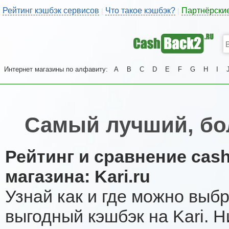
Рейтинг кэшбэк сервисов
Что такое кэшбэк?
Партнёрски
|
|
Интернет магазины по алфавиту:
A
B
C
D
E
F
G
H
I
Самый лучший, бо
Рейтинг и сравнение cas
магазина: Kari.ru
Узнай как и где можно выб
выгодный кэшбэк на Kari. 