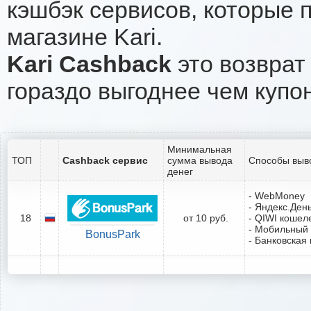
кэшбэк сервисов, которые 
магазине Kari.
Kari Cashback
это возврат 
гораздо выгоднее чем купо
Минимальная
ТОП
Cashback сервис
сумма вывода
Способы выв
денег
- WebMoney
- Яндекс.Ден
18
от 10 руб.
- QIWI кошел
- Мобильный
BonusPark
- Банковская 