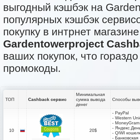
выгодный кэшбэк на Garden
популярных кэшбэк сервисо
покупку в интрнет магазине
Gardentowerproject Cash
ваших покупок, что гораздо
промокоды.
Минимальная
ТОП
Cashback сервис
сумма вывода
Способы выв
денег
- PayPal
- Western Un
- MoneyGram
- Яндекс.Ден
10
20$
- QIWI кошел
- Банковская