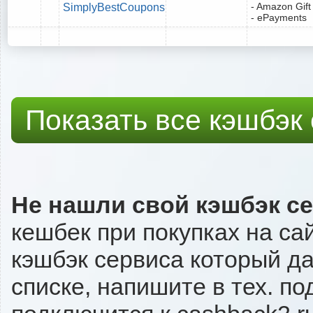
- Amazon Gift
SimplyBestCoupons
- ePayments
Показать все кэшбэк
Не нашли свой кэшбэк с
кешбек при покупках на са
кэшбэк сервиса который даё
списке, напишите в тех. п