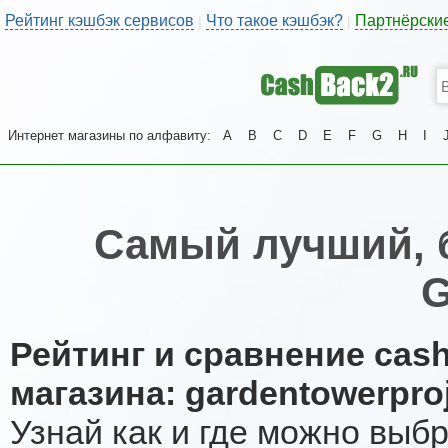
Рейтинг кэшбэк сервисов
Что такое кэшбэк?
Партнёрски
|
|
Интернет магазины по алфавиту:
A
B
C
D
E
F
G
H
I
Самый лучший, 
G
Рейтинг и сравнение cas
магазина: gardentowerpro
Узнай как и где можно выб