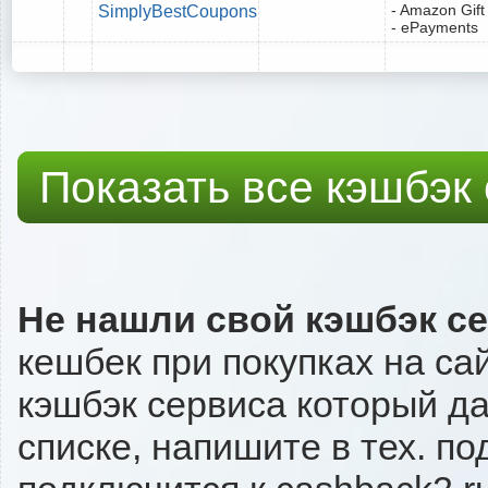
- Amazon Gift
SimplyBestCoupons
- ePayments
Показать все кэшбэк
Не нашли свой кэшбэк с
кешбек при покупках на са
кэшбэк сервиса который даё
списке, напишите в тех. п