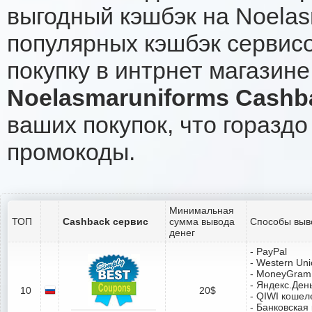
выгодный кэшбэк на Noelas
популярных кэшбэк сервисо
покупку в интрнет магазине
Noelasmaruniforms Cashb
ваших покупок, что гораздо
промокоды.
Минимальная
ТОП
Cashback сервис
сумма вывода
Способы выв
денег
- PayPal
- Western Un
- MoneyGram
- Яндекс.Ден
10
20$
- QIWI кошел
- Банковская