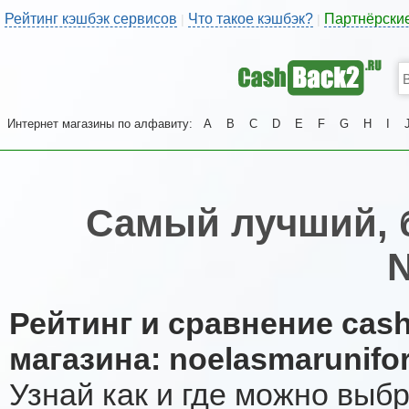
Рейтинг кэшбэк сервисов
Что такое кэшбэк?
Партнёрски
|
|
Интернет магазины по алфавиту:
A
B
C
D
E
F
G
H
I
Самый лучший, 
N
Рейтинг и сравнение cas
магазина: noelasmarunif
Узнай как и где можно выб