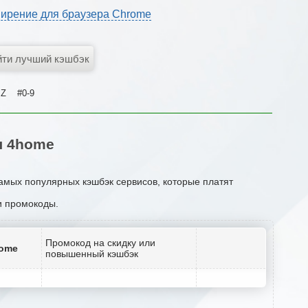
ирение для браузера Chrome
Z
#0-9
я 4home
самых популярных кэшбэк сервисов, которые платят
ли промокоды.
Промокод на скидку или
home
повышенный кэшбэк