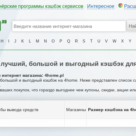
нёрские программы кэшбэк сервисов
Интересное
Расш
|
|
H
I
J
K
L
M
N
O
P
Q
R
S
T
U
V
W
X
Y
лучший, большой и выгодный кэшбэк дл
 интернет магазина: 4home.pl
, большой и выгодный кэшбэк на 4home. Ниже представлен список 
.
 ваших покупок, что гораздо выгоднее чем купоны, скидки, акции и
бы вывода средств
Магазины
Размер кэшбэка на 4