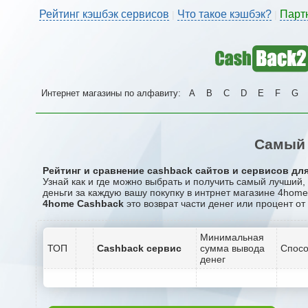
Рейтинг кэшбэк сервисов
Что такое кэшбэк?
Парт
|
|
Интернет магазины по алфавиту:
A
B
C
D
E
F
G
Самый 
Рейтинг и сравнение cashback сайтов и сервисов для
Узнай как и где можно выбрать и получить самый лучший
деньги за каждую вашу покупку в интрнет магазине 4home
4home Cashback
это возврат части денег или процент от
Минимальная
ТОП
Cashback сервис
сумма вывода
Спосо
денег