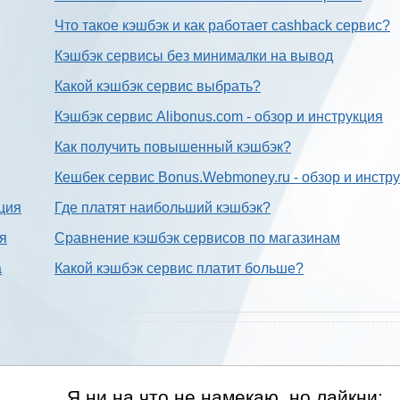
Что такое кэшбэк и как работает cashback сервис?
Кэшбэк сервисы без минималки на вывод
Какой кэшбэк сервис выбрать?
Кэшбэк сервис Alibonus.com - обзор и инструкция
Как получить повышенный кэшбэк?
Кешбек сервис Bonus.Webmoney.ru - обзор и инстр
ция
Где платят наибольший кэшбэк?
ия
Сравнение кэшбэк сервисов по магазинам
а
Какой кэшбэк сервис платит больше?
Я ни на что не намекаю, но лайкни: