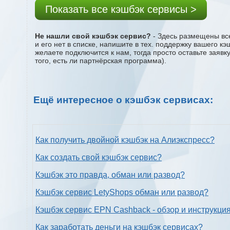
Показать все кэшбэк сервисы >
Не нашли свой кэшбэк сервис?
- Здесь размещены все
и его нет в списке, напишите в тех. поддержку вашего к
желаете подключится к нам, тогда просто оставьте заяв
того, есть ли партнёрская программа).
Ещё интересное о кэшбэк сервисах:
Как получить двойной кэшбэк на Алиэкспресс?
Как создать свой кэшбэк сервис?
Кэшбэк это правда, обман или развод?
Кэшбэк сервис LetyShops обман или развод?
Кэшбэк сервис EPN Cashback - обзор и инструкци
Как заработать деньги на кэшбэк сервисах?