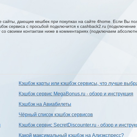
 сайты, дающие кешбек при покупках на сайте 4home. Если Вы пол
эшбэк сервиса с проcьбой подключится к cashback2.ru (подключение
ку со своими контактам ниже в комментариях (подключаем абсолютн
Кэшбэк карты или кэшбэк сервисы, что лучше выбр
Кэшбэк сервис MegaBonus.ru - обзор и инструкция
Кэшбэк на Авиабилеты
Чёрный список кэшбэк сервисов
я
Кэшбэк сервис SecretDiscounter.ru - обзор и инстру
Какой максимальный кэшбэк на Алиэкспресс?