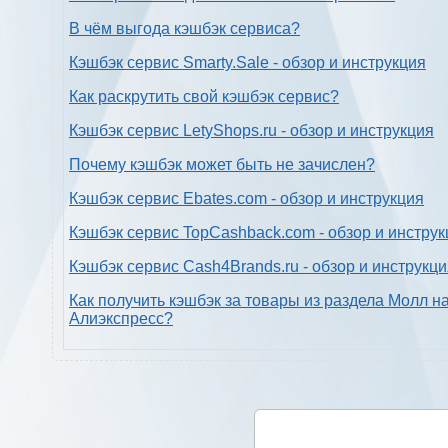
В чём выгода кэшбэк сервиса?
Кэшбэк сервис Smarty.Sale - обзор и инструкция
Как раскрутить свой кэшбэк сервис?
Кэшбэк сервис LetyShops.ru - обзор и инструкция
Почему кэшбэк может быть не зачислен?
Кэшбэк сервис Ebates.com - обзор и инструкция
Кэшбэк сервис TopCashback.com - обзор и инструк
Кэшбэк сервис Cash4Brands.ru - обзор и инструкц
Как получить кэшбэк за товары из раздела Молл н
Алиэкспресс?