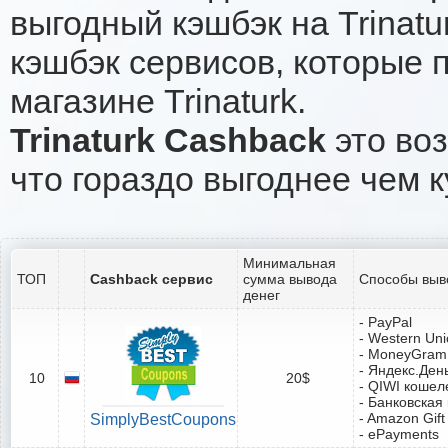
выгодный кэшбэк на Trinat
кэшбэк сервисов, которые 
магазине Trinaturk.
Trinaturk Cashback
это воз
что гораздо выгоднее чем к
Минимальная
ТОП
Cashback сервис
сумма вывода
Способы выв
денег
- PayPal
- Western Un
- MoneyGram
- Яндекс.Ден
10
20$
- QIWI кошел
- Банковская
- Amazon Gift
SimplyBestCoupons
- ePayments