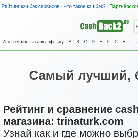
Рейтинг кэшбэк сервисов
Что такое кэшбэк?
Партнёрски
|
|
Интернет магазины по алфавиту:
A
B
C
D
E
F
G
H
I
Самый лучший, 
Рейтинг и сравнение cas
магазина: trinaturk.com
Узнай как и где можно выб