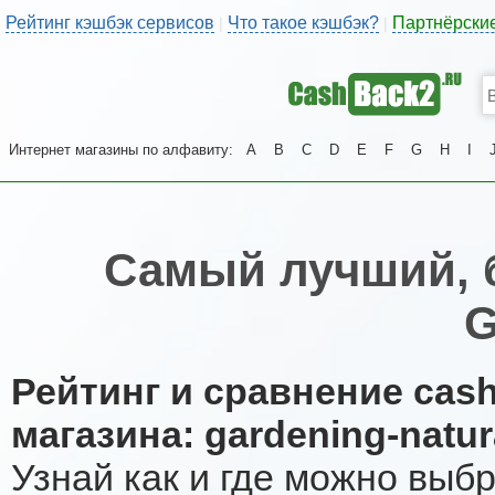
Рейтинг кэшбэк сервисов
Что такое кэшбэк?
Партнёрски
|
|
Интернет магазины по алфавиту:
A
B
C
D
E
F
G
H
I
Самый лучший, 
G
Рейтинг и сравнение cas
магазина: gardening-natur
Узнай как и где можно выб