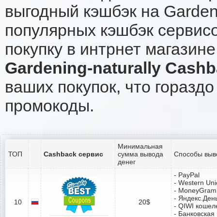
выгодный кэшбэк на Gardeni
популярных кэшбэк сервисо
покупку в интрнет магазине 
Gardening-naturally Cash
ваших покупок, что гораздо
промокоды.
Минимальная
ТОП
Cashback сервис
сумма вывода
Способы выв
денег
- PayPal
- Western Un
- MoneyGram
- Яндекс.Ден
10
20$
- QIWI кошел
- Банковская