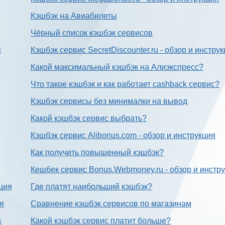
Кэшбэк на Авиабилеты
Чёрный список кэшбэк сервисов
я
Кэшбэк сервис SecretDiscounter.ru - обзор и инстру
Какой максимальный кэшбэк на Алиэкспресс?
Что такое кэшбэк и как работает cashback сервис?
Кэшбэк сервисы без минималки на вывод
Какой кэшбэк сервис выбрать?
Кэшбэк сервис Alibonus.com - обзор и инструкция
Как получить повышенный кэшбэк?
Кешбек сервис Bonus.Webmoney.ru - обзор и инстр
ция
Где платят наибольший кэшбэк?
ия
Сравнение кэшбэк сервисов по магазинам
а
Какой кэшбэк сервис платит больше?