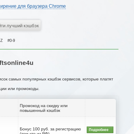
ирение для браузера Chrome
Z
#0-9
tsonline4u
писок самых популярных кэшбэк сервисов, которые платят
кции или промокоды.
Промокод на скидку или
повышенный кэшбэк
Бонус 100 руб. за регистрацию
Подробнее
(тем кто из РФ)