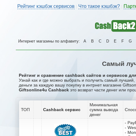
Рейтинг кэшбэк сервисов
Что такое кэшбэк?
Парт
|
|
Интернет магазины по алфавиту:
A
B
C
D
E
F
G
Самый луч
Рейтинг и сравнение cashback сайтов и сервисов для 
Узнай как и где можно выбрать и получить самый лучший,
деньги за каждую вашу покупку в интрнет магазине Giftson
Giftsonline4u Cashback
это возврат части денег или про
Минимальная
ТОП
Cashback сервис
сумма вывода
Спос
денег
- Pay
- Wes
- Mo