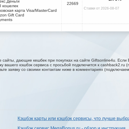
екс.Деньги
22669
I кошелек
Ставки от 2026-08-07
ковская карта Visa/MasterCard
zon Gift Card
yments
 сайты, дающие кешбек при покупках на сайте Giftsonline4u. Если 
ержку вашего кэшбэк сервиса с проcьбой подключится к cashback2.ru
авьте заявку со своими контактам ниже в комментариях (подключае
Кэшбэк карты или кэшбэк сервисы, что лучше выбр
Кэшбэк сервис MegaBonus.ru - обзор и инструкция