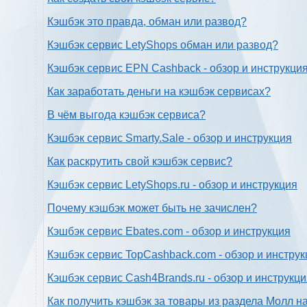
Кэшбэк это правда, обман или развод?
Кэшбэк сервис LetyShops обман или развод?
Кэшбэк сервис EPN Cashback - обзор и инструкци
Как заработать деньги на кэшбэк сервисах?
В чём выгода кэшбэк сервиса?
Кэшбэк сервис Smarty.Sale - обзор и инструкция
Как раскрутить свой кэшбэк сервис?
Кэшбэк сервис LetyShops.ru - обзор и инструкция
Почему кэшбэк может быть не зачислен?
Кэшбэк сервис Ebates.com - обзор и инструкция
Кэшбэк сервис TopCashback.com - обзор и инструк
Кэшбэк сервис Cash4Brands.ru - обзор и инструкц
Как получить кэшбэк за товары из раздела Молл н