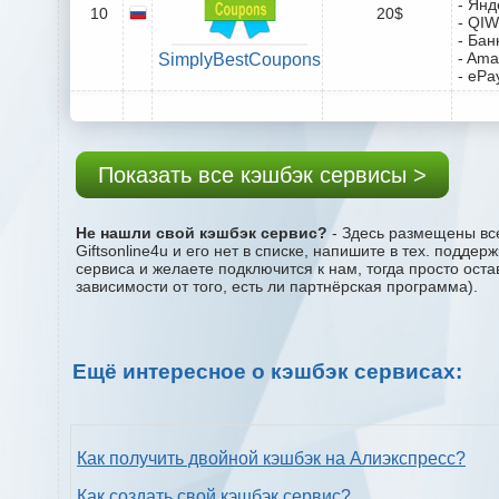
- Янд
10
20$
- QIW
- Бан
- Ama
SimplyBestCoupons
- ePa
Показать все кэшбэк сервисы >
Не нашли свой кэшбэк сервис?
- Здесь размещены все
Giftsonline4u и его нет в списке, напишите в тех. подд
сервиса и желаете подключится к нам, тогда просто ост
зависимости от того, есть ли партнёрская программа).
Ещё интересное о кэшбэк сервисах:
Как получить двойной кэшбэк на Алиэкспресс?
Как создать свой кэшбэк сервис?