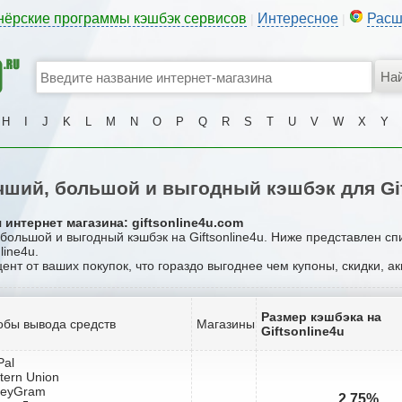
нёрские программы кэшбэк сервисов
Интересное
Расш
|
|
H
I
J
K
L
M
N
O
P
Q
R
S
T
U
V
W
X
Y
ший, большой и выгодный кэшбэк для Gif
интернет магазина: giftsonline4u.com
 большой и выгодный кэшбэк на Giftsonline4u. Ниже представлен с
line4u.
цент от ваших покупок, что гораздо выгоднее чем купоны, скидки, а
Размер кэшбэка на
обы вывода средств
Магазины
Giftsonline4u
Pal
tern Union
neyGram
2.75%