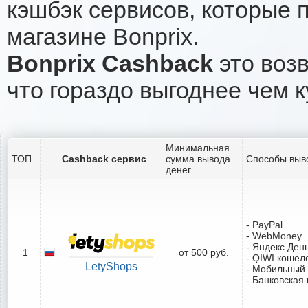
кэшбэк сервисов, которые 
магазине Bonprix.
Bonprix Cashback
это возв
что гораздо выгоднее чем к
Минимальная
ТОП
Cashback сервис
сумма вывода
Способы выв
денег
- PayPal
- WebMoney
- Яндекс.Ден
1
от 500 руб.
- QIWI кошел
LetyShops
- Мобильный
- Банковская 