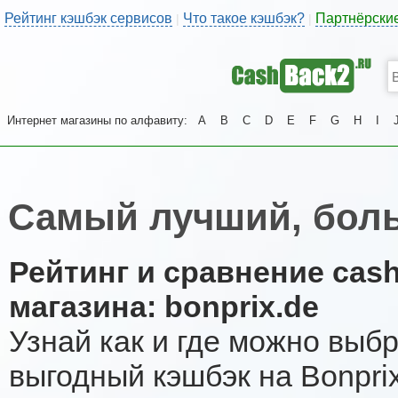
Рейтинг кэшбэк сервисов
Что такое кэшбэк?
Партнёрски
|
|
Интернет магазины по алфавиту:
A
B
C
D
E
F
G
H
I
Самый лучший, боль
Рейтинг и сравнение cas
магазина: bonprix.de
Узнай как и где можно выб
выгодный кэшбэк на Bonpri