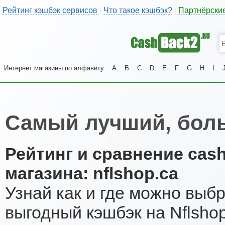
Рейтинг кэшбэк сервисов
Что такое кэшбэк?
Партнёрски
|
|
Интернет магазины по алфавиту:
A
B
C
D
E
F
G
H
I
Самый лучший, боль
Рейтинг и сравнение cas
магазина: nflshop.ca
Узнай как и где можно выб
выгодный кэшбэк на Nflsho