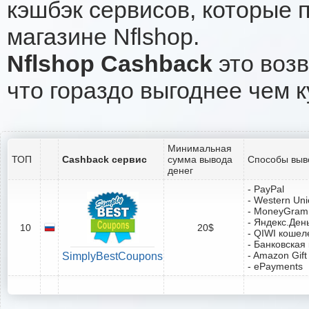
кэшбэк сервисов, которые 
магазине Nflshop.
Nflshop Cashback
это возв
что гораздо выгоднее чем к
Минимальная
ТОП
Cashback сервис
сумма вывода
Способы выв
денег
- PayPal
- Western Un
- MoneyGram
- Яндекс.Ден
10
20$
- QIWI кошел
- Банковская
- Amazon Gift
SimplyBestCoupons
- ePayments