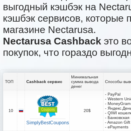
выгодный кэшбэк на Nectar
кэшбэк сервисов, которые 
магазине Nectarusa.
Nectarusa Cashback
это во
покупок, что гораздо выгод
Минимальная
ТОП
Cashback сервис
сумма вывода
Способы выв
денег
- PayPal
- Western Un
- MoneyGram
- Яндекс.Ден
10
20$
- QIWI кошел
- Банковская
- Amazon Gift
SimplyBestCoupons
- ePayments