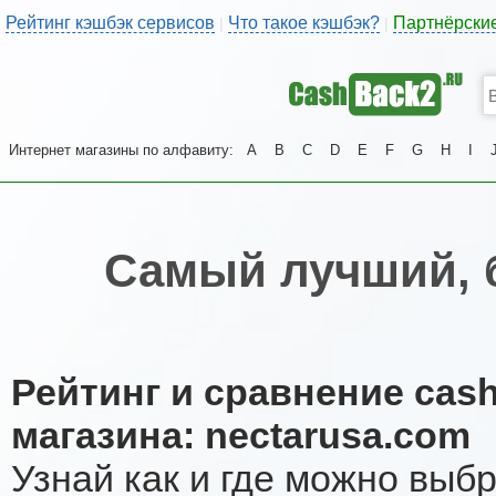
Рейтинг кэшбэк сервисов
Что такое кэшбэк?
Партнёрски
|
|
Интернет магазины по алфавиту:
A
B
C
D
E
F
G
H
I
Самый лучший, 
Рейтинг и сравнение cas
магазина: nectarusa.com
Узнай как и где можно выб