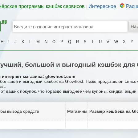
нёрские программы кэшбэк сервисов
Интересное
Расш
|
|
H
I
J
K
L
M
N
O
P
Q
R
S
T
U
V
W
X
Y
учший, большой и выгодный кэшбэк для 
 интернет магазина: glowhost.com
, большой и выгодный кэшбэк на Glowhost. Ниже представлен списо
st.
 от ваших покупок, что гораздо выгоднее чем купоны, скидки, акци
бы вывода средств
Магазины
Размер кэшбэка на Gl