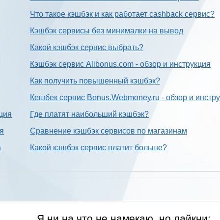
Что такое кэшбэк и как работает cashback сервис?
Кэшбэк сервисы без минималки на вывод
Какой кэшбэк сервис выбрать?
Кэшбэк сервис Alibonus.com - обзор и инструкция
Как получить повышенный кэшбэк?
Кешбек сервис Bonus.Webmoney.ru - обзор и инстр
ция
Где платят наибольший кэшбэк?
ия
Сравнение кэшбэк сервисов по магазинам
а
Какой кэшбэк сервис платит больше?
Я ни на что не намекаю, но лайкни: