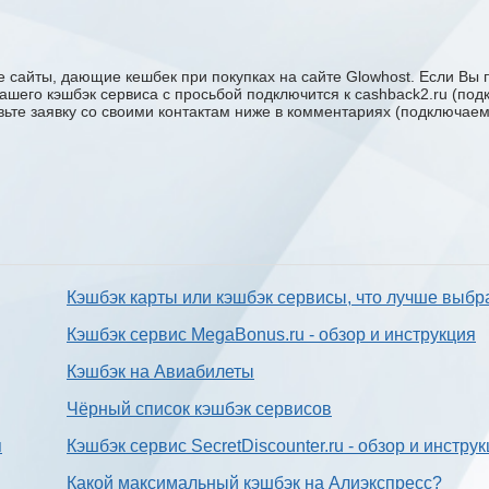
 сайты, дающие кешбек при покупках на сайте Glowhost. Если Вы п
 вашего кэшбэк сервиса с проcьбой подключится к cashback2.ru (по
авьте заявку со своими контактам ниже в комментариях (подключае
Кэшбэк карты или кэшбэк сервисы, что лучше выбр
Кэшбэк сервис MegaBonus.ru - обзор и инструкция
Кэшбэк на Авиабилеты
Чёрный список кэшбэк сервисов
я
Кэшбэк сервис SecretDiscounter.ru - обзор и инстру
Какой максимальный кэшбэк на Алиэкспресс?