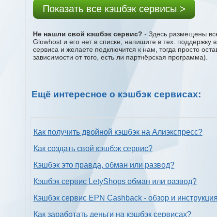
Показать все кэшбэк сервисы >
Не нашли свой кэшбэк сервис?
- Здесь размещены все
Glowhost и его нет в списке, напишите в тех. поддержку
сервиса и желаете подключится к нам, тогда просто ост
зависимости от того, есть ли партнёрская программа).
Ещё интересное о кэшбэк сервисах:
Как получить двойной кэшбэк на Алиэкспресс?
Как создать свой кэшбэк сервис?
Кэшбэк это правда, обман или развод?
Кэшбэк сервис LetyShops обман или развод?
Кэшбэк сервис EPN Cashback - обзор и инструкци
Как заработать деньги на кэшбэк сервисах?