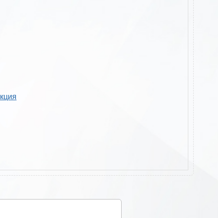
укция