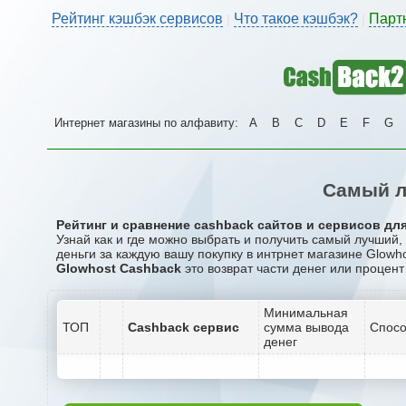
Рейтинг кэшбэк сервисов
Что такое кэшбэк?
Парт
|
|
Интернет магазины по алфавиту:
A
B
C
D
E
F
G
Самый л
Рейтинг и сравнение cashback сайтов и сервисов для
Узнай как и где можно выбрать и получить самый лучший
деньги за каждую вашу покупку в интрнет магазине Glowho
Glowhost Cashback
это возврат части денег или процент
Минимальная
ТОП
Cashback сервис
сумма вывода
Спосо
денег