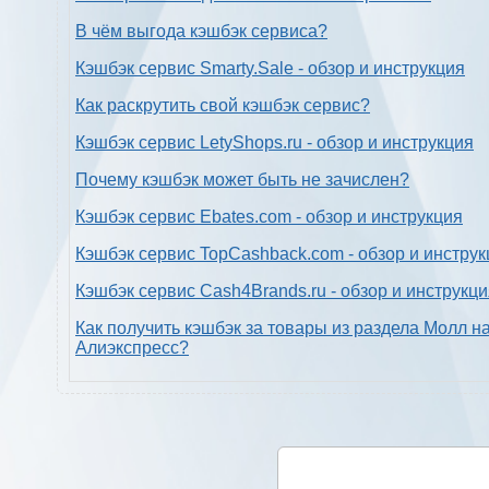
В чём выгода кэшбэк сервиса?
Кэшбэк сервис Smarty.Sale - обзор и инструкция
Как раскрутить свой кэшбэк сервис?
Кэшбэк сервис LetyShops.ru - обзор и инструкция
Почему кэшбэк может быть не зачислен?
Кэшбэк сервис Ebates.com - обзор и инструкция
Кэшбэк сервис TopCashback.com - обзор и инструк
Кэшбэк сервис Cash4Brands.ru - обзор и инструкц
Как получить кэшбэк за товары из раздела Молл н
Алиэкспресс?