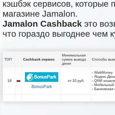
кэшбэк сервисов, которые 
магазине Jamalon.
Jamalon Cashback
это воз
что гораздо выгоднее чем к
Минимальная
ТОП
Cashback сервис
сумма вывода
Способы выв
денег
- WebMoney
- Яндекс.Ден
18
от 10 руб.
- QIWI кошел
- Мобильный
BonusPark
- Банковская 