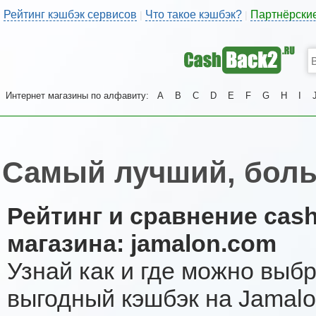
Рейтинг кэшбэк сервисов
Что такое кэшбэк?
Партнёрски
|
|
Интернет магазины по алфавиту:
A
B
C
D
E
F
G
H
I
Самый лучший, боль
Рейтинг и сравнение cas
магазина: jamalon.com
Узнай как и где можно выб
выгодный кэшбэк на Jamal