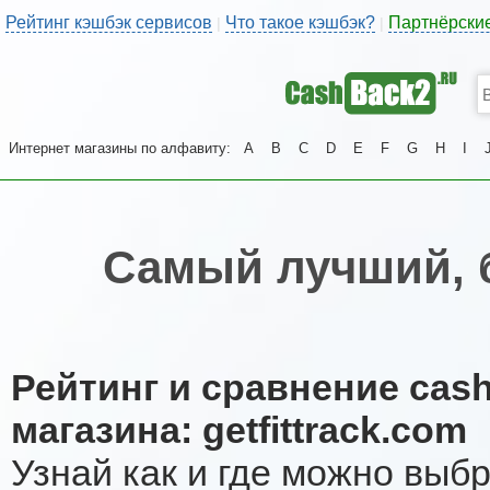
Рейтинг кэшбэк сервисов
Что такое кэшбэк?
Партнёрски
|
|
Интернет магазины по алфавиту:
A
B
C
D
E
F
G
H
I
Самый лучший, 
Рейтинг и сравнение cas
магазина: getfittrack.com
Узнай как и где можно выб