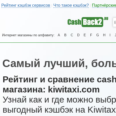
Рейтинг кэшбэк сервисов
Что такое кэшбэк?
Партнёрски
|
|
Интернет магазины по алфавиту:
A
B
C
D
E
F
G
H
I
Самый лучший, боль
Рейтинг и сравнение cas
магазина: kiwitaxi.com
Узнай как и где можно выб
выгодный кэшбэк на Kiwita