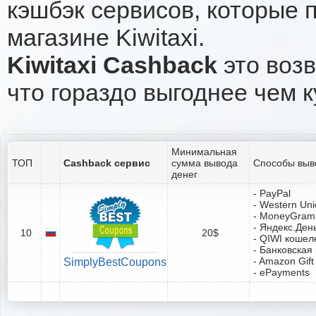
кэшбэк сервисов, которые 
магазине Kiwitaxi.
Kiwitaxi Cashback
это возв
что гораздо выгоднее чем к
Минимальная
ТОП
Cashback сервис
сумма вывода
Способы выв
денег
- PayPal
- Western Un
- MoneyGram
- Яндекс.Ден
10
20$
- QIWI кошел
- Банковская
- Amazon Gift
SimplyBestCoupons
- ePayments