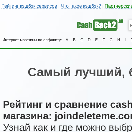
Рейтинг кэшбэк сервисов
Что такое кэшбэк?
Партнёрски
|
|
Интернет магазины по алфавиту:
A
B
C
D
E
F
G
H
I
Самый лучший, 
Рейтинг и сравнение cas
магазина: joindeleteme.c
Узнай как и где можно выб