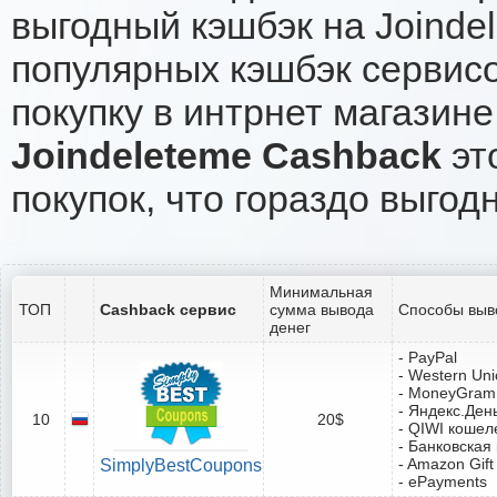
выгодный кэшбэк на Joinde
популярных кэшбэк сервисо
покупку в интрнет магазине
Joindeleteme Cashback
эт
покупок, что гораздо выгод
Минимальная
ТОП
Cashback сервис
сумма вывода
Способы выв
денег
- PayPal
- Western Un
- MoneyGram
- Яндекс.Ден
10
20$
- QIWI кошел
- Банковская
- Amazon Gift
SimplyBestCoupons
- ePayments