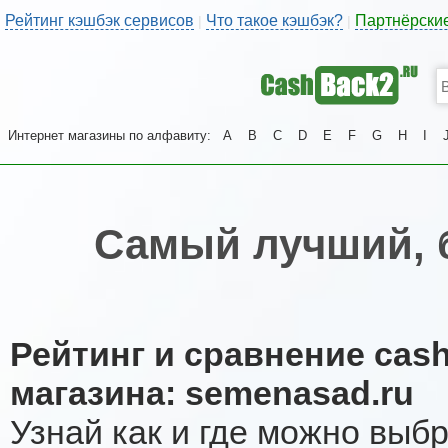
Рейтинг кэшбэк сервисов
Что такое кэшбэк?
Партнёрски
|
|
Интернет магазины по алфавиту:
A
B
C
D
E
F
G
H
I
Самый лучший, 
Рейтинг и сравнение cas
магазина: semenasad.ru
Узнай как и где можно выб