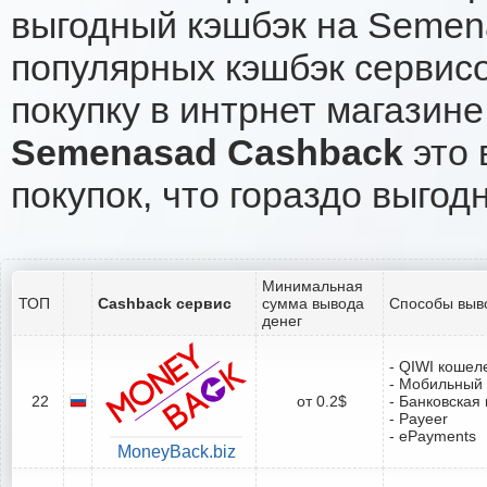
выгодный кэшбэк на Semen
популярных кэшбэк сервисо
покупку в интрнет магазин
Semenasad Cashback
это 
покупок, что гораздо выгод
Минимальная
ТОП
Cashback сервис
сумма вывода
Способы выв
денег
- QIWI кошел
- Мобильный
22
от 0.2$
- Банковская 
- Payeer
- ePayments
MoneyBack.biz