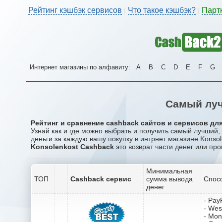
Рейтинг кэшбэк сервисов
Что такое кэшбэк?
Парт
|
|
Интернет магазины по алфавиту:
A
B
C
D
E
F
G
Самый луч
Рейтинг и сравнение cashback сайтов и сервисов для
Узнай как и где можно выбрать и получить самый лучший,
деньги за каждую вашу покупку в интрнет магазине Konsol
Konsolenkost Cashback
это возврат части денег или про
Минимальная
ТОП
Cashback сервис
сумма вывода
Спос
денег
- Pay
- Wes
- Mo