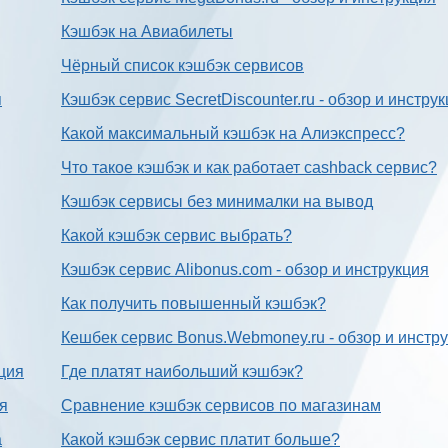
Кэшбэк на Авиабилеты
Чёрный список кэшбэк сервисов
я
Кэшбэк сервис SecretDiscounter.ru - обзор и инстру
Какой максимальный кэшбэк на Алиэкспресс?
Что такое кэшбэк и как работает cashback сервис?
Кэшбэк сервисы без минималки на вывод
Какой кэшбэк сервис выбрать?
Кэшбэк сервис Alibonus.com - обзор и инструкция
Как получить повышенный кэшбэк?
Кешбек сервис Bonus.Webmoney.ru - обзор и инстр
ция
Где платят наибольший кэшбэк?
ия
Сравнение кэшбэк сервисов по магазинам
а
Какой кэшбэк сервис платит больше?