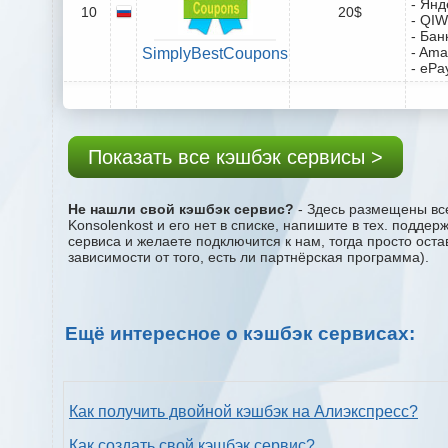
- Янд
10
20$
- QIW
- Бан
- Ama
SimplyBestCoupons
- ePa
Показать все кэшбэк сервисы >
Не нашли свой кэшбэк сервис?
- Здесь размещены все
Konsolenkost и его нет в списке, напишите в тех. подде
сервиса и желаете подключится к нам, тогда просто ост
зависимости от того, есть ли партнёрская программа).
Ещё интересное о кэшбэк сервисах:
Как получить двойной кэшбэк на Алиэкспресс?
Как создать свой кэшбэк сервис?