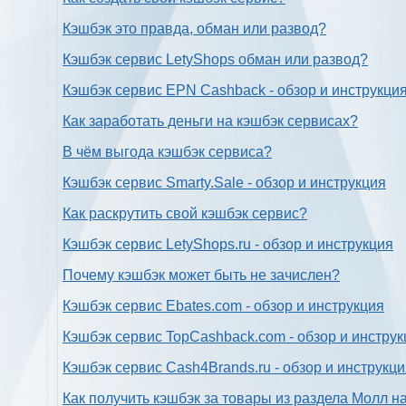
Кэшбэк это правда, обман или развод?
Кэшбэк сервис LetyShops обман или развод?
Кэшбэк сервис EPN Cashback - обзор и инструкци
Как заработать деньги на кэшбэк сервисах?
В чём выгода кэшбэк сервиса?
Кэшбэк сервис Smarty.Sale - обзор и инструкция
Как раскрутить свой кэшбэк сервис?
Кэшбэк сервис LetyShops.ru - обзор и инструкция
Почему кэшбэк может быть не зачислен?
Кэшбэк сервис Ebates.com - обзор и инструкция
Кэшбэк сервис TopCashback.com - обзор и инструк
Кэшбэк сервис Cash4Brands.ru - обзор и инструкц
Как получить кэшбэк за товары из раздела Молл н