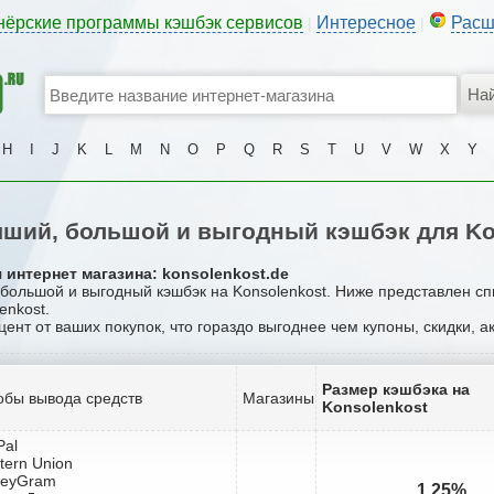
нёрские программы кэшбэк сервисов
Интересное
Расш
|
|
H
I
J
K
L
M
N
O
P
Q
R
S
T
U
V
W
X
Y
ший, большой и выгодный кэшбэк для Ko
 интернет магазина: konsolenkost.de
 большой и выгодный кэшбэк на Konsolenkost. Ниже представлен с
enkost.
цент от ваших покупок, что гораздо выгоднее чем купоны, скидки, 
Размер кэшбэка на
обы вывода средств
Магазины
Konsolenkost
Pal
tern Union
neyGram
1.25%