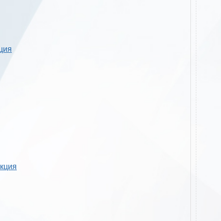
кция
укция