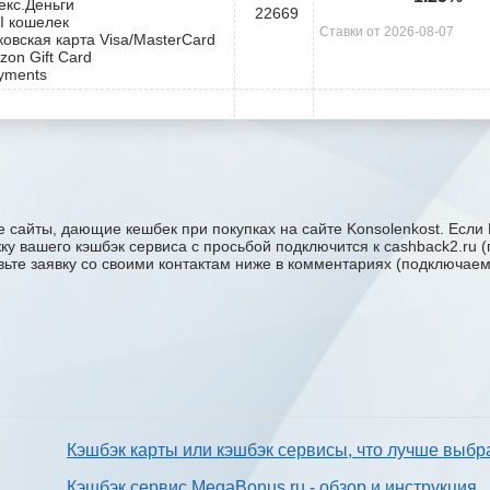
екс.Деньги
22669
I кошелек
Ставки от 2026-08-07
ковская карта Visa/MasterCard
zon Gift Card
yments
 сайты, дающие кешбек при покупках на сайте Konsolenkost. Если 
ржку вашего кэшбэк сервиса с проcьбой подключится к cashback2.ru
авьте заявку со своими контактам ниже в комментариях (подключае
Кэшбэк карты или кэшбэк сервисы, что лучше выбр
Кэшбэк сервис MegaBonus.ru - обзор и инструкция