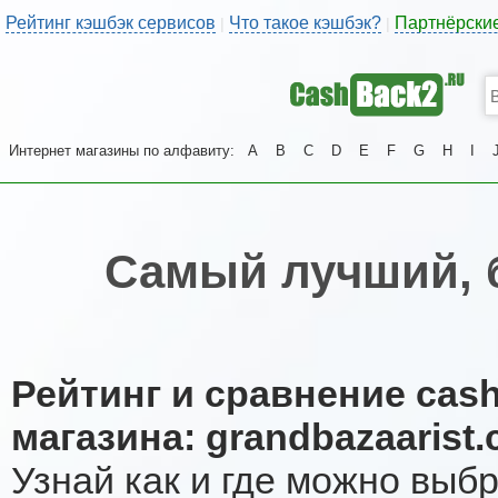
Рейтинг кэшбэк сервисов
Что такое кэшбэк?
Партнёрски
|
|
Интернет магазины по алфавиту:
A
B
C
D
E
F
G
H
I
Самый лучший, 
Рейтинг и сравнение cas
магазина: grandbazaarist
Узнай как и где можно выб