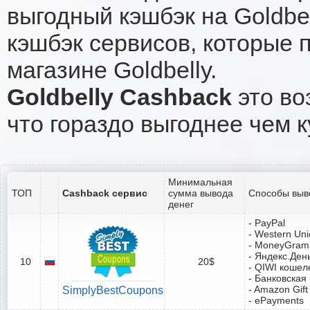
выгодный кэшбэк на Goldbe
кэшбэк сервисов, которые 
магазине Goldbelly.
Goldbelly Cashback
это во
что гораздо выгоднее чем к
Минимальная
ТОП
Cashback сервис
сумма вывода
Способы выв
денег
- PayPal
- Western Un
- MoneyGram
- Яндекс.Ден
10
20$
- QIWI кошел
- Банковская
- Amazon Gift
SimplyBestCoupons
- ePayments