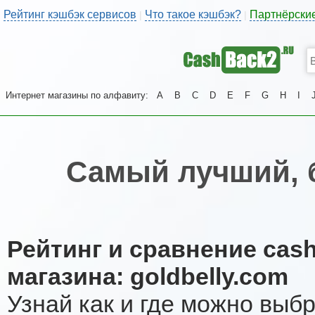
Рейтинг кэшбэк сервисов
Что такое кэшбэк?
Партнёрски
|
|
Интернет магазины по алфавиту:
A
B
C
D
E
F
G
H
I
Самый лучший, 
Рейтинг и сравнение cas
магазина: goldbelly.com
Узнай как и где можно выб