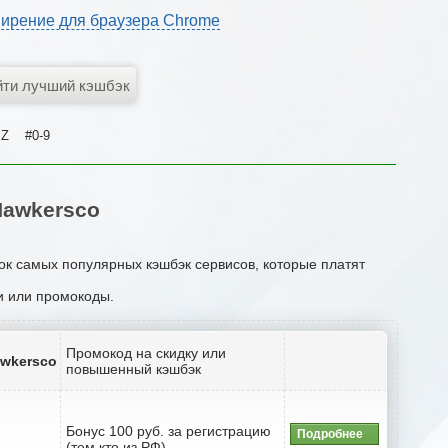
ирение для браузера Chrome
Z
#0-9
Hawkersco
ок самых популярных кэшбэк сервисов, которые платят
ии или промокоды.
Промокод на скидку или
awkersco
повышенный кэшбэк
Бонус 100 руб. за регистрацию
Подробнее
(тем кто из РФ)