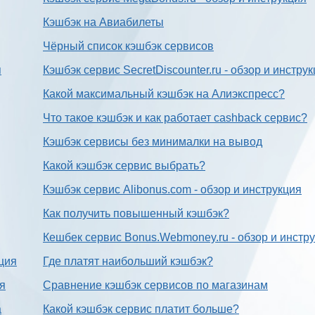
Кэшбэк на Авиабилеты
Чёрный список кэшбэк сервисов
я
Кэшбэк сервис SecretDiscounter.ru - обзор и инстру
Какой максимальный кэшбэк на Алиэкспресс?
Что такое кэшбэк и как работает cashback сервис?
Кэшбэк сервисы без минималки на вывод
Какой кэшбэк сервис выбрать?
Кэшбэк сервис Alibonus.com - обзор и инструкция
Как получить повышенный кэшбэк?
Кешбек сервис Bonus.Webmoney.ru - обзор и инстр
ция
Где платят наибольший кэшбэк?
ия
Сравнение кэшбэк сервисов по магазинам
а
Какой кэшбэк сервис платит больше?