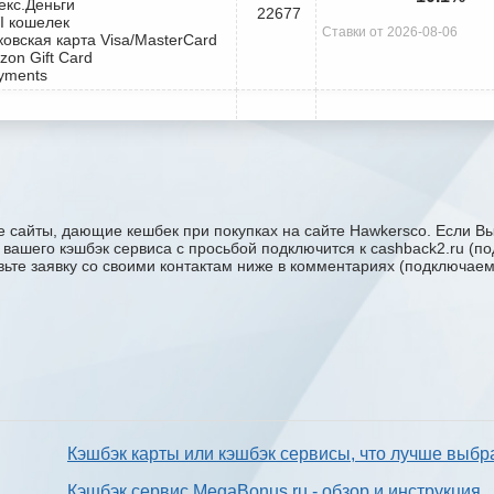
екс.Деньги
22677
I кошелек
Ставки от 2026-08-06
ковская карта Visa/MasterCard
zon Gift Card
yments
 сайты, дающие кешбек при покупках на сайте Hawkersco. Если Вы
у вашего кэшбэк сервиса с проcьбой подключится к cashback2.ru (
авьте заявку со своими контактам ниже в комментариях (подключае
Кэшбэк карты или кэшбэк сервисы, что лучше выбр
Кэшбэк сервис MegaBonus.ru - обзор и инструкция