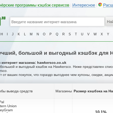
нёрские программы кэшбэк сервисов
Интересное
Расш
|
|
H
I
J
K
L
M
N
O
P
Q
R
S
T
U
V
W
X
Y
чший, большой и выгодный кэшбэк для 
 интернет магазина: hawkersco.co.uk
, большой и выгодный кэшбэк на Hawkersco. Ниже представлен спис
rsco.
т от ваших покупок, что гораздо выгоднее чем купоны, скидки, акц
обы вывода средств
Магазины
Размер кэшбэка на H
Pal
tern Union
neyGram
10.1%