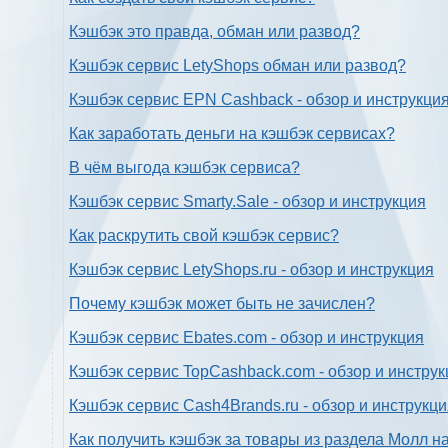
Кэшбэк это правда, обман или развод?
Кэшбэк сервис LetyShops обман или развод?
Кэшбэк сервис EPN Cashback - обзор и инструкци
Как заработать деньги на кэшбэк сервисах?
В чём выгода кэшбэк сервиса?
Кэшбэк сервис Smarty.Sale - обзор и инструкция
Как раскрутить свой кэшбэк сервис?
Кэшбэк сервис LetyShops.ru - обзор и инструкция
Почему кэшбэк может быть не зачислен?
Кэшбэк сервис Ebates.com - обзор и инструкция
Кэшбэк сервис TopCashback.com - обзор и инструк
Кэшбэк сервис Cash4Brands.ru - обзор и инструкц
Как получить кэшбэк за товары из раздела Молл н