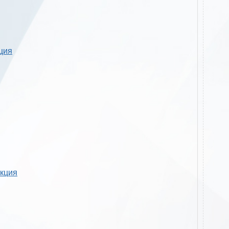
кция
укция