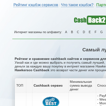
Рейтинг кэшбэк сервисов
Что такое кэшбэк?
Парт
|
|
Интернет магазины по алфавиту:
A
B
C
D
E
F
G
Самый лу
Рейтинг и сравнение cashback сайтов и сервисов для
Узнай как и где можно выбрать и получить самый лучший
деньги за каждую вашу покупку в интрнет магазине Hawke
Hawkersco Cashback
это возврат части денег или процен
Минимальная
ТОП
Cashback сервис
сумма вывода
Спос
денег
- Pay
- Wes
- Mo