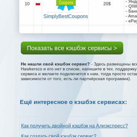
- Янд
10
20$
- QIW
- Бан
- Ama
SimplyBestCoupons
- ePa
Показать все кэшбэк сервисы >
Не нашли свой кэшбэк сервис?
- Здесь размещены все
Hawkersco и его нет в списке, напишите в тех. поддержк
сервиса и желаете подключится к нам, тогда просто ост
зависимости от того, есть ли партнёрская программа).
Ещё интересное о кэшбэк сервисах:
Как получить двойной кэшбэк на Алиэкспресс?
Как создать свой кэшбэк сервис?