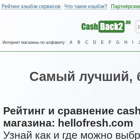
Рейтинг кэшбэк сервисов
Что такое кэшбэк?
Партнёрски
|
|
Интернет магазины по алфавиту:
A
B
C
D
E
F
G
H
I
Самый лучший, 
Рейтинг и сравнение cas
магазина: hellofresh.com
Узнай как и где можно выб