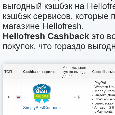
выгодный кэшбэк на Hellof
кэшбэк сервисов, которые 
магазине Hellofresh.
Hellofresh Cashback
это в
покупок, что гораздо выгод
Минимальная
ТОП
Cashback сервис
сумма вывода
Способы выв
денег
- PayPal
- Western Un
- MoneyGram
- Яндекс.Ден
10
20$
- QIWI кошел
- Банковская
- Amazon Gift
SimplyBestCoupons
- ePayments