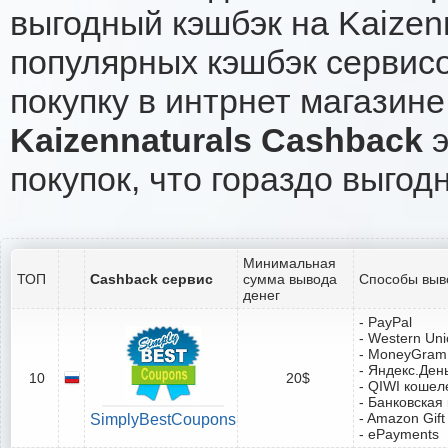
выгодный кэшбэк на Kaizen
популярных кэшбэк сервисо
покупку в интрнет магазине 
Kaizennaturals Cashback
э
покупок, что гораздо выгод
Минимальная
ТОП
Cashback сервис
сумма вывода
Способы выв
денег
- PayPal
- Western Un
- MoneyGram
- Яндекс.Ден
10
20$
- QIWI кошел
- Банковская
- Amazon Gift
SimplyBestCoupons
- ePayments