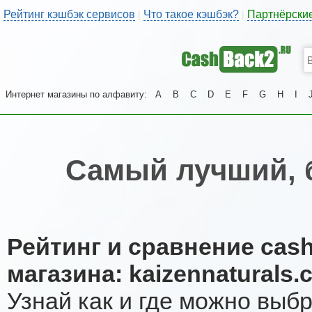
Рейтинг кэшбэк сервисов
Что такое кэшбэк?
Партнёрски
|
|
Интернет магазины по алфавиту:
A
B
C
D
E
F
G
H
I
Самый лучший, 
Рейтинг и сравнение cas
магазина: kaizennaturals.
Узнай как и где можно выб