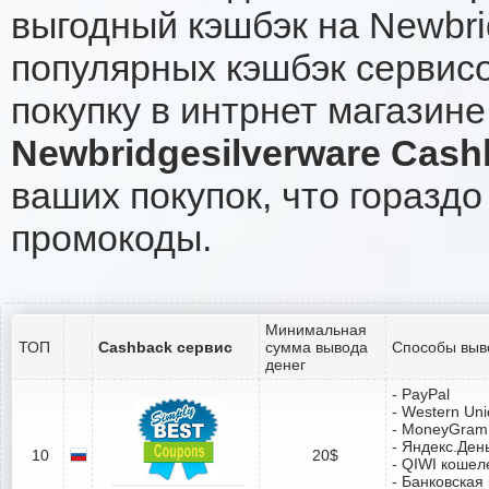
выгодный кэшбэк на Newbri
популярных кэшбэк сервисо
покупку в интрнет магазине
Newbridgesilverware Cash
ваших покупок, что гораздо
промокоды.
Минимальная
ТОП
Cashback сервис
сумма вывода
Способы выв
денег
- PayPal
- Western Un
- MoneyGram
- Яндекс.Ден
10
20$
- QIWI кошел
- Банковская