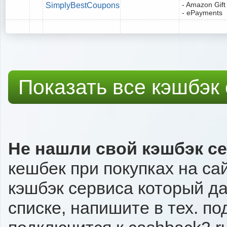
- Amazon Gift
SimplyBestCoupons
- ePayments
Показать все кэшбэк
Не нашли свой кэшбэк с
кешбек при покупках на са
кэшбэк сервиса который даё
списке, напишите в тех. п