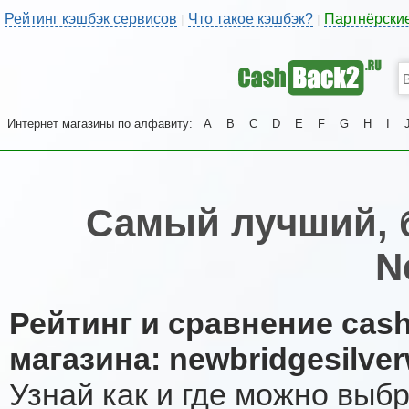
Рейтинг кэшбэк сервисов
Что такое кэшбэк?
Партнёрски
|
|
Интернет магазины по алфавиту:
A
B
C
D
E
F
G
H
I
Самый лучший, 
N
Рейтинг и сравнение cas
магазина: newbridgesilve
Узнай как и где можно выб