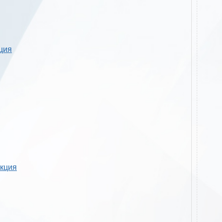
кция
укция