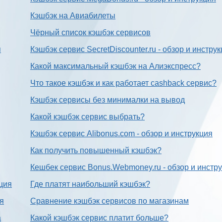
Кэшбэк на Авиабилеты
Чёрный список кэшбэк сервисов
я
Кэшбэк сервис SecretDiscounter.ru - обзор и инстру
Какой максимальный кэшбэк на Алиэкспресс?
Что такое кэшбэк и как работает cashback сервис?
Кэшбэк сервисы без минималки на вывод
Какой кэшбэк сервис выбрать?
Кэшбэк сервис Alibonus.com - обзор и инструкция
Как получить повышенный кэшбэк?
Кешбек сервис Bonus.Webmoney.ru - обзор и инстр
ция
Где платят наибольший кэшбэк?
ия
Сравнение кэшбэк сервисов по магазинам
а
Какой кэшбэк сервис платит больше?