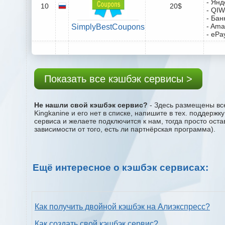
- Янд
10
20$
- QIW
- Бан
- Ama
SimplyBestCoupons
- ePa
Показать все кэшбэк сервисы >
Не нашли свой кэшбэк сервис?
- Здесь размещены все
Kingkanine и его нет в списке, напишите в тех. поддерж
сервиса и желаете подключится к нам, тогда просто ост
зависимости от того, есть ли партнёрская программа).
Ещё интересное о кэшбэк сервисах:
Как получить двойной кэшбэк на Алиэкспресс?
Как создать свой кэшбэк сервис?