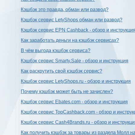
Кэшбэк это правда, обман или развод?
Кэшбэк сервис LetyShops обман или развод?
Кэшбэк сервис EPN Cashback - обзор и инструкци
Как заработать деньги на кэшбэк сервисах?
В чём выгода кэшбэк сервиса?
Кэшбэк сервис Smarty.Sale - обзор и инструкция
Как раскрутить свой кэшбэк сервис?
Кэшбэк сервис LetyShops.ru - обзор и инструкция
Почему кэшбэк может быть не зачислен?
Кэшбэк сервис Ebates.com - обзор и инструкция
Кэшбэк сервис TopCashback.com - обзор и инструк
Кэшбэк сервис Cash4Brands.ru - обзор и инструкц
Как получить кэшбэк за товары из раздела Молл н