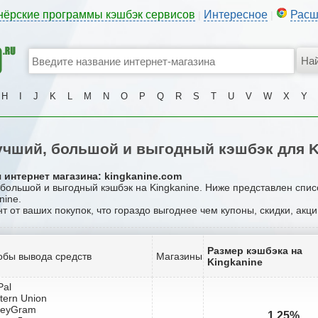
нёрские программы кэшбэк сервисов
Интересное
Расш
|
|
H
I
J
K
L
M
N
O
P
Q
R
S
T
U
V
W
X
Y
чший, большой и выгодный кэшбэк для K
 интернет магазина: kingkanine.com
 большой и выгодный кэшбэк на Kingkanine. Ниже представлен спи
nine.
нт от ваших покупок, что гораздо выгоднее чем купоны, скидки, акц
Размер кэшбэка на
обы вывода средств
Магазины
Kingkanine
Pal
tern Union
neyGram
1.25%