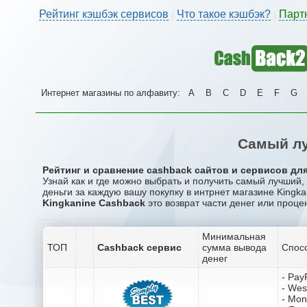
Рейтинг кэшбэк сервисов
Что такое кэшбэк?
Парт
|
|
Интернет магазины по алфавиту:
A
B
C
D
E
F
G
Самый лу
Рейтинг и сравнение cashback сайтов и сервисов для
Узнай как и где можно выбрать и получить самый лучший,
деньги за каждую вашу покупку в интрнет магазине Kingka
Kingkanine Cashback
это возврат части денег или проце
Минимальная
ТОП
Cashback сервис
сумма вывода
Спос
денег
- Pay
- Wes
- Mo