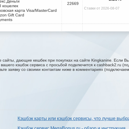
екс.Деньги
22669
I кошелек
Ставки от 2026-08-07
ковская карта Visa/MasterCard
zon Gift Card
yments
 сайты, дающие кешбек при покупках на сайте Kingkanine. Если Вы
ку вашего кэшбэк сервиса с проcьбой подключится к cashback2.ru (
авьте заявку со своими контактам ниже в комментариях (подключае
Кэшбэк карты или кэшбэк сервисы, что лучше выбр
Кэшбэк сервис MegaBonus.ru - обзор и инструкция