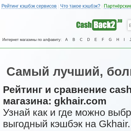
Рейтинг кэшбэк сервисов
Что такое кэшбэк?
Партнёрски
|
|
Интернет магазины по алфавиту:
A
B
C
D
E
F
G
H
I
Самый лучший, бол
Рейтинг и сравнение cas
магазина: gkhair.com
Узнай как и где можно выб
выгодный кэшбэк на Gkhair