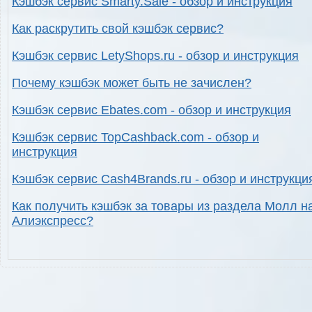
Кэшбэк сервис Smarty.Sale - обзор и инструкция
Как раскрутить свой кэшбэк сервис?
Кэшбэк сервис LetyShops.ru - обзор и инструкция
Почему кэшбэк может быть не зачислен?
Кэшбэк сервис Ebates.com - обзор и инструкция
Кэшбэк сервис TopCashback.com - обзор и
инструкция
Кэшбэк сервис Cash4Brands.ru - обзор и инструкци
Как получить кэшбэк за товары из раздела Молл н
Алиэкспресс?