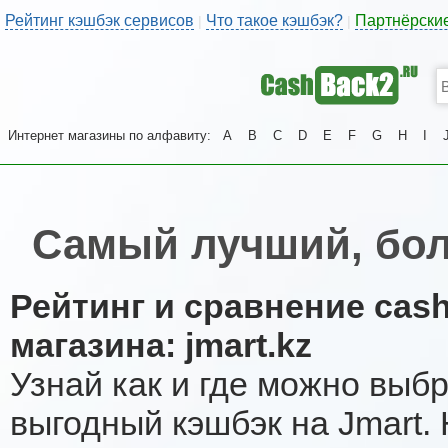
Рейтинг кэшбэк сервисов
Что такое кэшбэк?
Партнёрски
|
|
Интернет магазины по алфавиту:
A
B
C
D
E
F
G
H
I
Самый лучший, бол
Рейтинг и сравнение cas
магазина: jmart.kz
Узнай как и где можно выб
выгодный кэшбэк на Jmart.