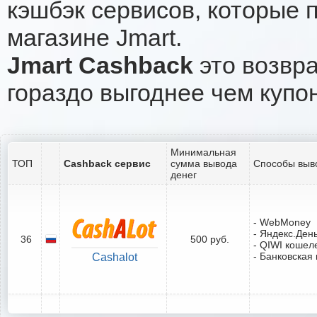
кэшбэк сервисов, которые 
магазине Jmart.
Jmart Cashback
это возвра
гораздо выгоднее чем купо
Минимальная
ТОП
Cashback сервис
сумма вывода
Способы выв
денег
- WebMoney
- Яндекс.Ден
36
500 руб.
- QIWI кошел
- Банковская 
Cashalot