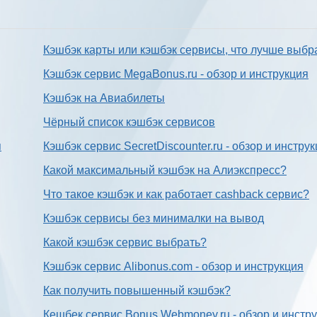
Кэшбэк карты или кэшбэк сервисы, что лучше выбр
Кэшбэк сервис MegaBonus.ru - обзор и инструкция
Кэшбэк на Авиабилеты
Чёрный список кэшбэк сервисов
я
Кэшбэк сервис SecretDiscounter.ru - обзор и инстру
Какой максимальный кэшбэк на Алиэкспресс?
Что такое кэшбэк и как работает cashback сервис?
Кэшбэк сервисы без минималки на вывод
Какой кэшбэк сервис выбрать?
Кэшбэк сервис Alibonus.com - обзор и инструкция
Как получить повышенный кэшбэк?
Кешбек сервис Bonus.Webmoney.ru - обзор и инстр