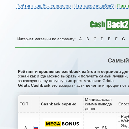
Рейтинг кэшбэк сервисов
Что такое кэшбэк?
Парт
|
|
Интернет магазины по алфавиту:
A
B
C
D
E
F
G
Самый 
Рейтинг и сравнение cashback сайтов и сервисов для
Узнай как и где можно выбрать и получить самый лучший
за каждую вашу покупку в интрнет магазине Gdata.
Gdata Cashback
это возврат части денег или процент от 
Минимальная
ТОП
Cashback сервис
сумма вывода
Спос
денег
- Pay
- We
- Янд
3
от 15$