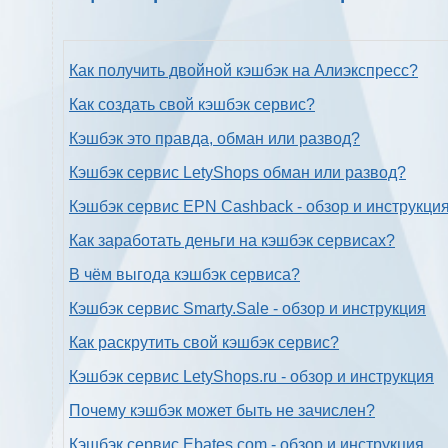
Как получить двойной кэшбэк на Алиэкспресс?
Как создать свой кэшбэк сервис?
Кэшбэк это правда, обман или развод?
Кэшбэк сервис LetyShops обман или развод?
Кэшбэк сервис EPN Cashback - обзор и инструкци
Как заработать деньги на кэшбэк сервисах?
В чём выгода кэшбэк сервиса?
Кэшбэк сервис Smarty.Sale - обзор и инструкция
Как раскрутить свой кэшбэк сервис?
Кэшбэк сервис LetyShops.ru - обзор и инструкция
Почему кэшбэк может быть не зачислен?
Кэшбэк сервис Ebates.com - обзор и инструкция