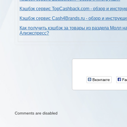
Кэшбэк сервис TopCashback.com - обзор и инструк
Кэшбэк сервис Cash4Brands.ru - обзор и инструкц
Как получить кэшбэк за товары из раздела Молл н
Алиэкспресс?
Вконтакте
Fa
Comments are disabled