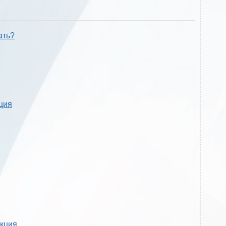
ать?
кция
укция