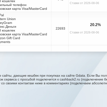
I кошелек
Ставки от 2026-08-06
бильный телефон
ковская карта Visa/MasterCard
Pal
tern Union
neyGram
20.2%
екс.Деньги
22693
I кошелек
Ставки от 2026-08-06
ковская карта Visa/MasterCard
zon Gift Card
yments
 сайты, дающие кешбек при покупках на сайте Gdata. Если Вы поль
бэк сервиса с проcьбой подключится к cashback2.ru (подключение б
ку со своими контактам ниже в комментариях (подключаем абсолютн