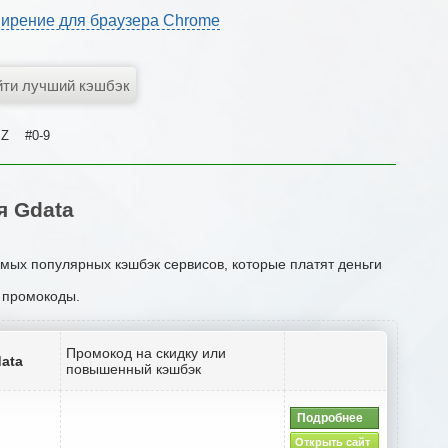
ирение для браузера Chrome
Z
#0-9
я Gdata
амых популярных кэшбэк сервисов, которые платят деньги
и промокоды.
Промокод на скидку или
ata
повышенный кэшбэк
Подробнее
Открыть сайт