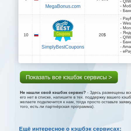
- QIW
- Мо
MegaBonus.com
- Бан
- Pay
- Wes
- Mo
- Янд
10
20$
- QIW
- Бан
- Ama
SimplyBestCoupons
- ePa
Показать все кэшбэк сервисы >
Не нашли свой кэшбэк сервис?
- Здесь размещены все
его нет в списке, напишите в тех. поддержку вашего кэш
желаете подключится к нам, тогда просто оставьте заяв
того, есть ли партнёрская программа).
Ещё интересное о кэшбэк сервисах: