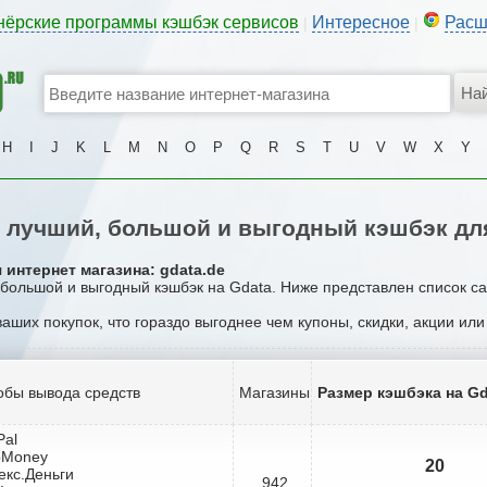
нёрские программы кэшбэк сервисов
Интересное
Расш
|
|
H
I
J
K
L
M
N
O
P
Q
R
S
T
U
V
W
X
Y
лучший, большой и выгодный кэшбэк дл
 интернет магазина: gdata.de
, большой и выгодный кэшбэк на Gdata. Ниже представлен список с
ваших покупок, что гораздо выгоднее чем купоны, скидки, акции ил
обы вывода средств
Магазины
Размер кэшбэка на Gd
Pal
bMoney
20
екс.Деньги
942