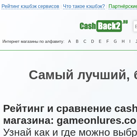
Рейтинг кэшбэк сервисов
Что такое кэшбэк?
Партнёрски
|
|
Интернет магазины по алфавиту:
A
B
C
D
E
F
G
H
I
Самый лучший, 
Рейтинг и сравнение cas
магазина: gameonlures.c
Узнай как и где можно выб