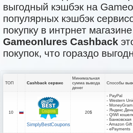
выгодный кэшбэк на Gameo
популярных кэшбэк сервисо
покупку в интрнет магазине
Gameonlures Cashback
эт
покупок, что гораздо выгод
Минимальная
ТОП
Cashback сервис
сумма вывода
Способы выв
денег
- PayPal
- Western Un
- MoneyGram
- Яндекс.Ден
10
20$
- QIWI кошел
- Банковская
- Amazon Gift
SimplyBestCoupons
- ePayments