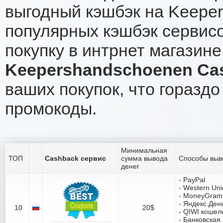
выгодный кэшбэк на Keepe
популярных кэшбэк сервисо
покупку в интрнет магазин
Keepershandschoenen Ca
ваших покупок, что гораздо
промокоды.
Минимальная
ТОП
Cashback сервис
сумма вывода
Способы выв
денег
- PayPal
- Western Un
- MoneyGram
- Яндекс.Ден
10
20$
- QIWI кошел
- Банковская