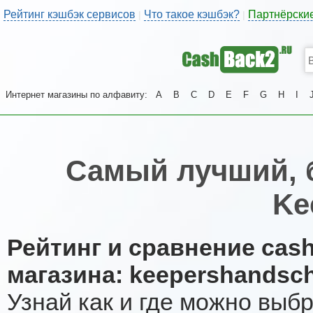
Рейтинг кэшбэк сервисов
Что такое кэшбэк?
Партнёрски
|
|
Интернет магазины по алфавиту:
A
B
C
D
E
F
G
H
I
Самый лучший, 
Ke
Рейтинг и сравнение cas
магазина: keepershandsc
Узнай как и где можно выб