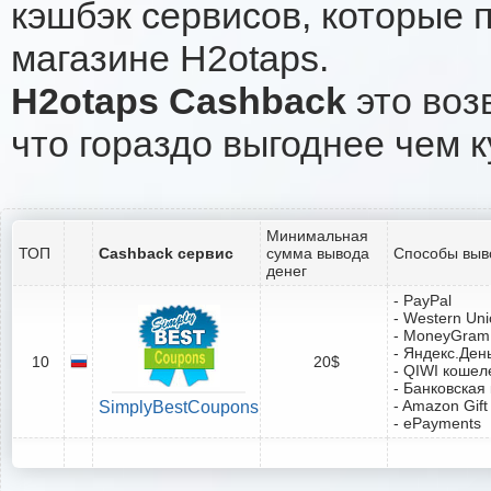
кэшбэк сервисов, которые 
магазине H2otaps.
H2otaps Cashback
это воз
что гораздо выгоднее чем к
Минимальная
ТОП
Cashback сервис
сумма вывода
Способы выв
денег
- PayPal
- Western Un
- MoneyGram
- Яндекс.Ден
10
20$
- QIWI кошел
- Банковская
- Amazon Gift
SimplyBestCoupons
- ePayments