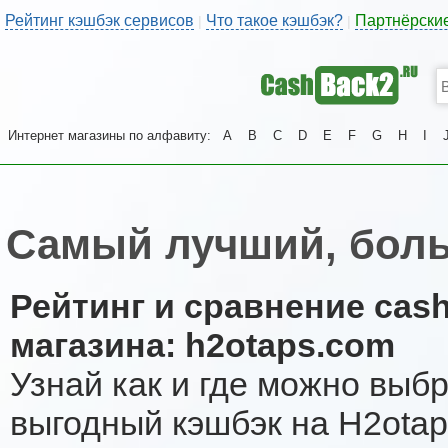
Рейтинг кэшбэк сервисов
Что такое кэшбэк?
Партнёрски
|
|
Интернет магазины по алфавиту:
A
B
C
D
E
F
G
H
I
Самый лучший, боль
Рейтинг и сравнение cas
магазина: h2otaps.com
Узнай как и где можно выб
выгодный кэшбэк на H2otap