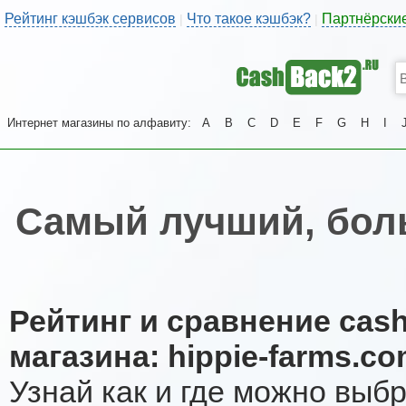
Рейтинг кэшбэк сервисов
Что такое кэшбэк?
Партнёрски
|
|
Интернет магазины по алфавиту:
A
B
C
D
E
F
G
H
I
Самый лучший, боль
Рейтинг и сравнение cas
магазина: hippie-farms.c
Узнай как и где можно выб