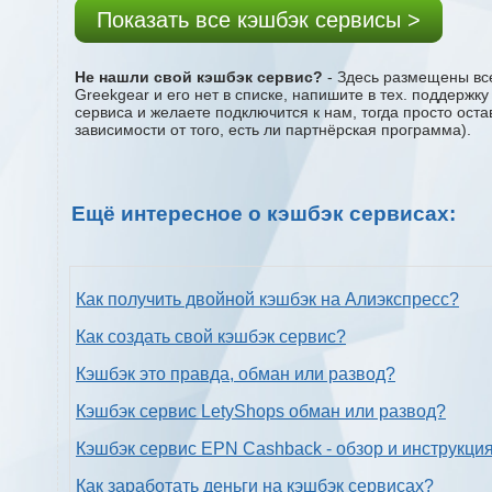
Показать все кэшбэк сервисы >
Не нашли свой кэшбэк сервис?
- Здесь размещены все
Greekgear и его нет в списке, напишите в тех. поддержк
сервиса и желаете подключится к нам, тогда просто ост
зависимости от того, есть ли партнёрская программа).
Ещё интересное о кэшбэк сервисах:
Как получить двойной кэшбэк на Алиэкспресс?
Как создать свой кэшбэк сервис?
Кэшбэк это правда, обман или развод?
Кэшбэк сервис LetyShops обман или развод?
Кэшбэк сервис EPN Cashback - обзор и инструкци
Как заработать деньги на кэшбэк сервисах?