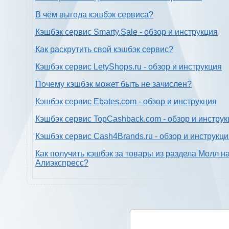
В чём выгода кэшбэк сервиса?
Кэшбэк сервис Smarty.Sale - обзор и инструкция
Как раскрутить свой кэшбэк сервис?
Кэшбэк сервис LetyShops.ru - обзор и инструкция
Почему кэшбэк может быть не зачислен?
Кэшбэк сервис Ebates.com - обзор и инструкция
Кэшбэк сервис TopCashback.com - обзор и инструк
Кэшбэк сервис Cash4Brands.ru - обзор и инструкц
Как получить кэшбэк за товары из раздела Молл н
Алиэкспресс?