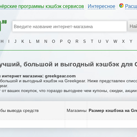
нёрские программы кэшбэк сервисов
Интересное
Расш
|
|
H
I
J
K
L
M
N
O
P
Q
R
S
T
U
V
W
X
Y
учший, большой и выгодный кэшбэк для G
 интернет магазина: greekgear.com
, большой и выгодный кэшбэк на Greekgear. Ниже представлен спис
ear.
 от ваших покупок, что гораздо выгоднее чем купоны, скидки, акци
бы вывода средств
Магазины
Размер кэшбэка на Gr