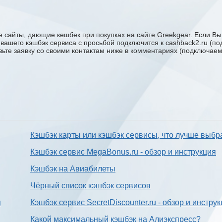
 сайты, дающие кешбек при покупках на сайте Greekgear. Если Вы 
у вашего кэшбэк сервиса с проcьбой подключится к cashback2.ru (п
авьте заявку со своими контактам ниже в комментариях (подключае
Кэшбэк карты или кэшбэк сервисы, что лучше выбр
Кэшбэк сервис MegaBonus.ru - обзор и инструкция
Кэшбэк на Авиабилеты
Чёрный список кэшбэк сервисов
я
Кэшбэк сервис SecretDiscounter.ru - обзор и инстру
Какой максимальный кэшбэк на Алиэкспресс?