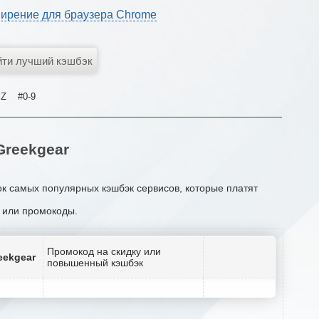
ирение для браузера Chrome
Z
#0-9
reekgear
ок самых популярных кэшбэк сервисов, которые платят
и или промокоды.
Промокод на скидку или
eekgear
повышенный кэшбэк