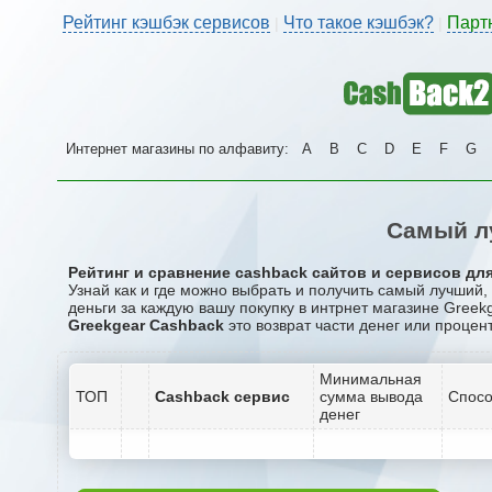
Рейтинг кэшбэк сервисов
Что такое кэшбэк?
Парт
|
|
Интернет магазины по алфавиту:
A
B
C
D
E
F
G
Самый л
Рейтинг и сравнение cashback сайтов и сервисов для
Узнай как и где можно выбрать и получить самый лучший
деньги за каждую вашу покупку в интрнет магазине Greekg
Greekgear Cashback
это возврат части денег или процент
Минимальная
ТОП
Cashback сервис
сумма вывода
Спосо
денег