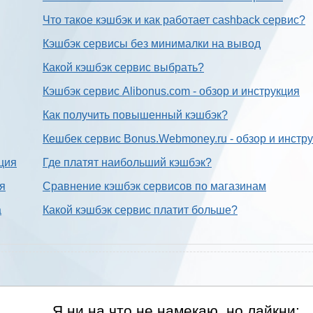
Что такое кэшбэк и как работает cashback сервис?
Кэшбэк сервисы без минималки на вывод
Какой кэшбэк сервис выбрать?
Кэшбэк сервис Alibonus.com - обзор и инструкция
Как получить повышенный кэшбэк?
Кешбек сервис Bonus.Webmoney.ru - обзор и инстр
ция
Где платят наибольший кэшбэк?
ия
Сравнение кэшбэк сервисов по магазинам
а
Какой кэшбэк сервис платит больше?
Я ни на что не намекаю, но лайкни: