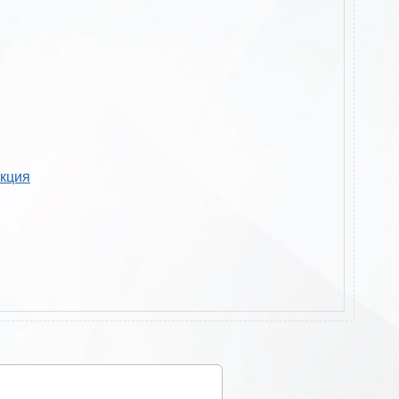
укция