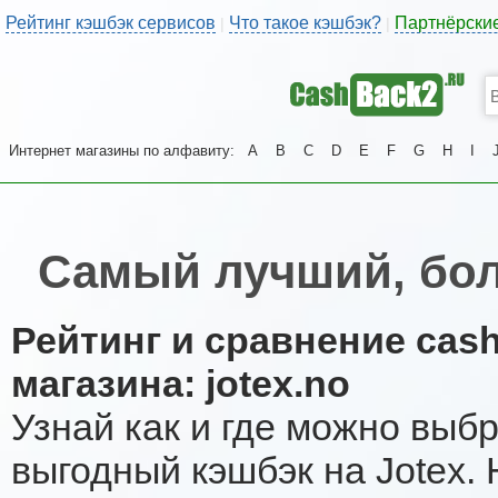
Рейтинг кэшбэк сервисов
Что такое кэшбэк?
Партнёрски
|
|
Интернет магазины по алфавиту:
A
B
C
D
E
F
G
H
I
Самый лучший, бол
Рейтинг и сравнение cas
магазина: jotex.no
Узнай как и где можно выб
выгодный кэшбэк на Jotex.