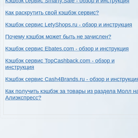
Кэшбэк сервис Smarty.Sale - обзор и инструкция
Как раскрутить свой кэшбэк сервис?
Кэшбэк сервис LetyShops.ru - обзор и инструкция
Почему кэшбэк может быть не зачислен?
Кэшбэк сервис Ebates.com - обзор и инструкция
Кэшбэк сервис TopCashback.com - обзор и
инструкция
Кэшбэк сервис Cash4Brands.ru - обзор и инструкци
Как получить кэшбэк за товары из раздела Молл н
Алиэкспресс?