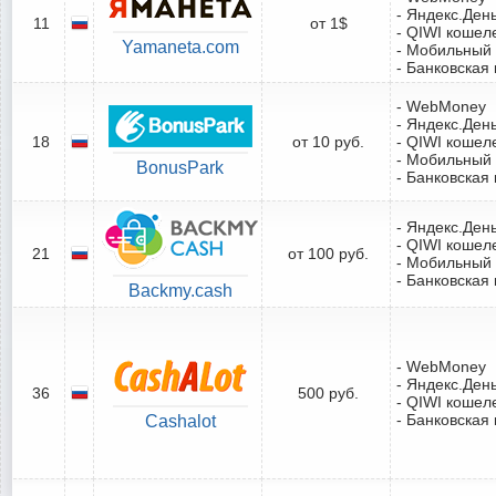
- Яндекс.Ден
11
от 1$
- QIWI кошел
Yamaneta.com
- Мобильный
- Банковская 
- WebMoney
- Яндекс.Ден
18
от 10 руб.
- QIWI кошел
- Мобильный
BonusPark
- Банковская 
- Яндекс.Ден
- QIWI кошел
21
от 100 руб.
- Мобильный
- Банковская 
Backmy.cash
- WebMoney
- Яндекс.Ден
36
500 руб.
- QIWI кошел
- Банковская 
Cashalot