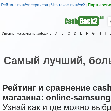
Рейтинг кэшбэк сервисов
Что такое кэшбэк?
Партнёрски
|
|
Интернет магазины по алфавиту:
A
B
C
D
E
F
G
H
I
Самый лучший, боль
Рейтинг и сравнение cas
магазина: online-samsung
Узнай как и где можно выб