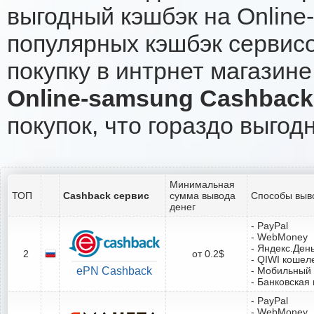
выгодный кэшбэк на Online
популярных кэшбэк сервисо
покупку в интрнет магазине
Online-samsung Cashback
покупок, что гораздо выгод
Минимальная
ТОП
Cashback сервис
сумма вывода
Способы выв
денег
- PayPal
- WebMoney
- Яндекс.Ден
2
от 0.2$
- QIWI кошел
ePN Cashback
- Мобильный
- Банковская 
- PayPal
- WebMoney