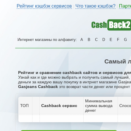
Рейтинг кэшбэк сервисов
Что такое кэшбэк?
Парт
|
|
Интернет магазины по алфавиту:
A
B
C
D
E
F
G
Самый л
Рейтинг и сравнение cashback сайтов и сервисов для
Узнай как и где можно выбрать и получить самый лучший
деньги за каждую вашу покупку в интрнет магазине Gasjea
Gasjeans Cashback
это возврат части денег или процент
Минимальная
ТОП
Cashback сервис
сумма вывода
Спосо
денег