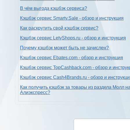
В чём выгода кэшбэк сервиса?
Кэшбэк сервис Smarty.Sale - обзор и инструкция
Как раскрутить свой кэшбэк сервис?
Кэшбэк сервис LetyShops.ru - обзор и инструкция
Почему кэшбэк может быть не зачислен?
Кэшбэк сервис Ebates.com - обзор и инструкция
Кэшбэк сервис TopCashback.com - обзор и инструк
Кэшбэк сервис Cash4Brands.ru - обзор и инструкц
Как получить кэшбэк за товары из раздела Молл н
Алиэкспресс?