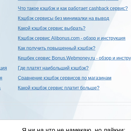
Что такое кэшбэк и как работает cashback сервис?
Кэшбэк сервисы без минималки на вывод
Какой кэшбэк сервис выбрать?
Кэшбэк сервис Alibonus.com - обзор и инструкция
Как получить повышенный кэшбэк?
Кешбек сервис Bonus.Webmoney.ru - обзор и инстр
ция
Где платят наибольший кэшбэк?
ия
Сравнение кэшбэк сервисов по магазинам
а
Какой кэшбэк сервис платит больше?
Я ни на что не намекаю, но лайкни: