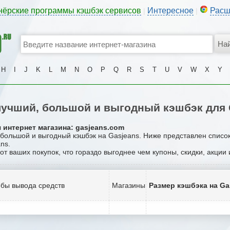
нёрские программы кэшбэк сервисов
Интересное
Расш
|
|
H
I
J
K
L
M
N
O
P
Q
R
S
T
U
V
W
X
Y
учший, большой и выгодный кэшбэк для 
 интернет магазина: gasjeans.com
, большой и выгодный кэшбэк на Gasjeans. Ниже представлен списо
ns.
 от ваших покупок, что гораздо выгоднее чем купоны, скидки, акции
бы вывода средств
Магазины
Размер кэшбэка на Ga