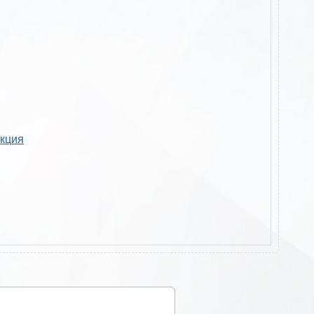
укция