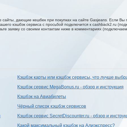
 сайты, дающие кешбек при покупках на сайте Gasjeans. Если Вы п
 вашего кэшбэк сервиса с проcьбой подключится к cashback2.ru (по
авьте заявку со своими контактам ниже в комментариях (подключае
Кэшбэк карты или кэшбэк сервисы, что лучше выбр
Кэшбэк сервис MegaBonus.ru - обзор и инструкция
Кэшбэк на Авиабилеты
Чёрный список кэшбэк сервисов
я
Кэшбэк сервис SecretDiscounter.ru - обзор и инстру
Какой максимальный кэшбэк на Алиэкспресс?