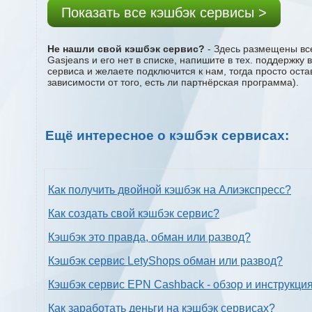
Показать все кэшбэк сервисы >
Не нашли свой кэшбэк сервис?
- Здесь размещены все
Gasjeans и его нет в списке, напишите в тех. поддержку
сервиса и желаете подключится к нам, тогда просто ост
зависимости от того, есть ли партнёрская программа).
Ещё интересное о кэшбэк сервисах:
Как получить двойной кэшбэк на Алиэкспресс?
Как создать свой кэшбэк сервис?
Кэшбэк это правда, обман или развод?
Кэшбэк сервис LetyShops обман или развод?
Кэшбэк сервис EPN Cashback - обзор и инструкци
Как заработать деньги на кэшбэк сервисах?