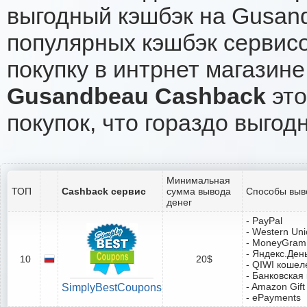
выгодный кэшбэк на Gusan
популярных кэшбэк сервисо
покупку в интрнет магазин
Gusandbeau Cashback
это
покупок, что гораздо выгод
Минимальная
ТОП
Cashback сервис
сумма вывода
Способы выв
денег
- PayPal
- Western Un
- MoneyGram
- Яндекс.Ден
10
20$
- QIWI кошел
- Банковская
- Amazon Gift
SimplyBestCoupons
- ePayments