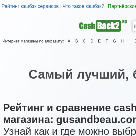
Рейтинг кэшбэк сервисов
Что такое кэшбэк?
Партнёрски
|
|
Интернет магазины по алфавиту:
A
B
C
D
E
F
G
H
I
Самый лучший, 
Рейтинг и сравнение cas
магазина: gusandbeau.co
Узнай как и где можно выб